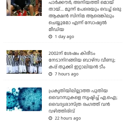
പാര്‍ക്കൗര്‍, അനിയത്തി മൊയ്
തായ്.... മൂന്ന് പേരെയും വെച്ച് ഒരു
ആക്ഷന്‍ സിനിമ ആരെങ്കിലും
ചെയ്യുമോ എന്ന് സോഷ്യല്‍
മീഡിയ
1 day ago
2002ന് ശേഷം കിരീടം
നേടാനിറങ്ങിയ ബാഴ്സ വീണു;
കപ്പ് തൂക്കി ഇറ്റാലിയൻ ടീം
7 hours ago
പ്രകൃതിയിലില്ലാത്ത പുതിയ
വൈറസുകളെ സൃഷ്ടിച്ച് എ.ഐ;
വൈദ്യശാസ്ത്ര രംഗത്ത് വന്‍
വഴിത്തിരിവ്
22 hours ago