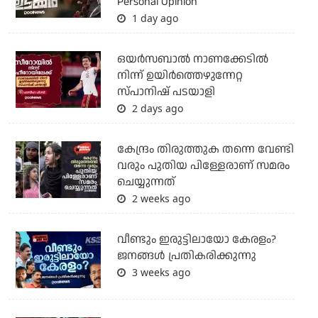
Personal Opinion
1 day ago
ഒയര്‍സബാൽ നാണക്കേടിൽ
നിന്ന് ഉയിർത്തെഴുന്നേറ്റ
സ്പാനിഷ് പടയാളി
2 days ago
കേന്ദ്രം തിരുത്തുക തന്നെ വേണ്ടി
വരും പുതിയ പിള്ളേരാണ് സമരം
ചെയ്യുന്നത്
2 weeks ago
വീണ്ടും ഇരുട്ടിലായോ കേരളം?
ജനങ്ങൾ പ്രതികരിക്കുന്നു
3 weeks ago