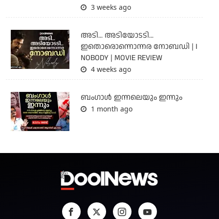
3 weeks ago
അടി... അടിയോടടി...
ഇതൊരൊന്നൊന്നര നോബഡി | I
NOBODY | MOVIE REVIEW
4 weeks ago
ബംഗാള്‍ ഇന്നലെയും ഇന്നും
1 month ago