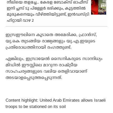
നീലിയെ തളച്ചേ… കേരള ബോക്‌സ് ഓഫീസ്
ഇനി പ്ലസ് ടു പിള്ളേര്‍ ഭരിക്കും, കൂട്ടത്തില്‍
മുരുകനെയും വീഴ്ത്തിയിട്ടുണ്ട്, ഇന്‍ഡസ്ട്രി
ഹിറ്റായി വാഴ 2
ഇസ്രഈലിനെ കൂടാതെ അമേരിക്ക, ഫ്രാന്‍സ്,
യു.കെ തുടങ്ങിയ രാജ്യങ്ങളും യു.എ.ഇയുടെ
പ്രതിരോധത്തിനായി രംഗത്തുണ്ട്.
എങ്കിലും, ഇസ്രായേല്‍ സൈനികരുടെ സാന്നിധ്യം
മിഡില്‍ ഈസ്റ്റിലെ മാറുന്ന രാഷ്ട്രീയ
സാഹചര്യങ്ങളുടെ വലിയ തെളിവായാണ്
അടയാളപ്പെടുത്തപ്പെടുന്നത്.
Content highlight: United Arab Emirates allows Israeli
troops to be stationed on its soil