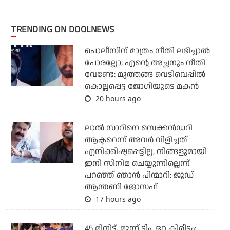
TRENDING ON DOOLNEWS
പൊലീസിന് മാത്രം നീതി ലഭിച്ചാല്‍
പോരല്ലോ; എന്റെ അച്ഛനും നീതി
വേണ്ടേ: മുത്തങ്ങ വെടിവെപ്പില്‍
കൊല്ലപ്പെട്ട ജോഗിയുടെ മകന്‍
20 hours ago
ലാല്‍ സാറിനെ സെക്കന്‍ഡറി
ആക്ടറെന്ന് അവര്‍ വിളിച്ചത്
എനിക്കിഷ്ടപ്പെട്ടില്ല, നിങ്ങളുമായി
ഇനി സിനിമ ചെയ്യുന്നില്ലെന്ന്
പറഞ്ഞ് ഞാന്‍ പിന്മാറി: ജൂഡ്
ആന്തണി ജോസഫ്
17 hours ago
45 മിനിട്ട്, മൂന്ന് ടീം, ഒറ്റ കിരീടം;