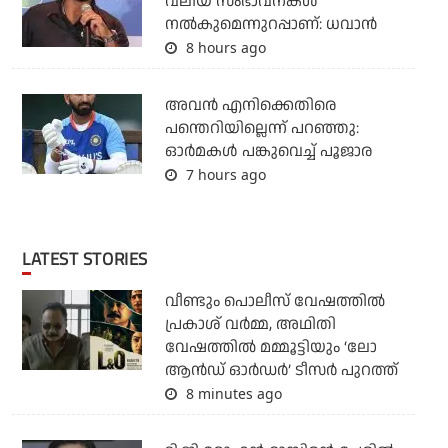
വലിയ സംഭാവനകള്‍
നല്‍കുമെന്നുറപ്പാണ്: ധവാന്‍
8 hours ago
അവന്‍ എനിക്കെതിരെ
പന്തെറിയില്ലെന്ന് പറഞ്ഞു:
ഓര്‍മകള്‍ പങ്കുവെച്ച് പൂജാര
7 hours ago
LATEST STORIES
വീണ്ടും പൊലീസ് വേഷത്തിൽ
പ്രകാശ് വർമ്മ, അഥിതി
വേഷത്തിൽ മമ്മൂട്ടിയും ‘ലോ
ആൻഡ് ഓർഡർ’ ടീസർ പുറത്ത്
8 minutes ago