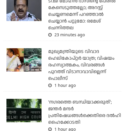
ടി.ജി മോഹന്‍ ദാസിന്റെ പേരില്‍
കേസെടുത്തല്ലോ; അറസ്റ്റ്
ചെയ്യണമെന്ന് പറഞ്ഞാല്‍
ചെയ്യാന്‍ പറ്റുമോ: രമേശ്
ചെന്നിത്തല
23 minutes ago
മുഖ്യമന്ത്രിയുടെ വിവാദ
ഹെലികോപ്റ്റര്‍ യാത്ര; വിഷയം
രഹസ്യാത്മകം, വിവരങ്ങള്‍
പുറത്ത് വിടാനാവാവില്ലെന്ന്
പൊലീസ്
1 hour ago
'നഗരത്തെ ബന്ധിയാക്കരുത്';
ജന്തര്‍ മന്ദര്‍
പ്രതിഷേധങ്ങള്‍ക്കെതിരെ ദല്‍ഹി
ഹൈക്കോടതി
1 hour ago