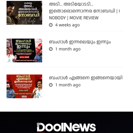
അടി... അടിയോടടി...
ഇതൊരൊന്നൊന്നര നോബഡി | I
NOBODY | MOVIE REVIEW
4 weeks ago
ബംഗാള്‍ ഇന്നലെയും ഇന്നും
1 month ago
ബം​ഗാൾ എങ്ങനെ ഇങ്ങനെയായി
1 month ago