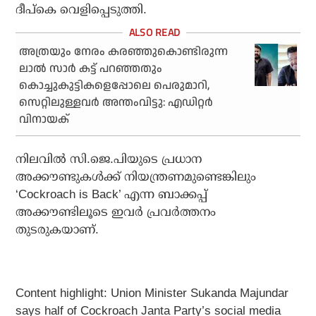
ദീപ്കെ വെളിപ്പെടുത്തി.
അത്രയും നേരം കരഞ്ഞുകൊണ്ടിരുന്ന
ലാല്‍ സാര്‍ കട്ട് പറഞ്ഞതും
കൊച്ചുകുട്ടികളെപ്പോലെ പെരുമാറി,
സെറ്റിലുള്ളവര്‍ അന്തംവിട്ടു: എഡിറ്റര്‍
വിനായക്
നിലവില്‍ സി.ജെ.പിയുടെ പ്രധാന
അക്കൗണ്ടുകള്‍ക്ക് നിയന്ത്രണമുണ്ടെങ്കിലും
‘Cockroach is Back’ എന്ന ബാക്കപ്പ്
അക്കൗണ്ടിലൂടെ ഇവര്‍ പ്രവര്‍ത്തനം
തുടരുകയാണ്.
Content highlight: Union Minister Sukanda Majundar
says half of Cockroach Janta Party’s social media