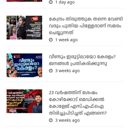
1 day ago
കേന്ദ്രം തിരുത്തുക തന്നെ വേണ്ടി
വരും പുതിയ പിള്ളേരാണ് സമരം
ചെയ്യുന്നത്
1 week ago
വീണ്ടും ഇരുട്ടിലായോ കേരളം?
ജനങ്ങൾ പ്രതികരിക്കുന്നു
3 weeks ago
23 വർഷത്തിന് ശേഷം
കോഴിക്കോട് മെഡിക്കൽ
കോളേജ് എസ്.എഫ്.ഐ
തിരിച്ചുപിടിച്ചത് എങ്ങനെ?
3 weeks ago