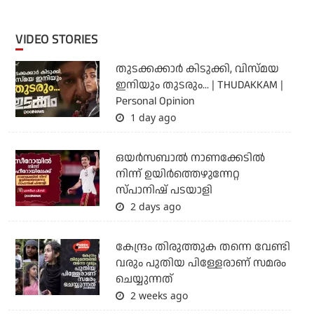
VIDEO STORIES
തുടക്കക്കാര്‍ കിടുക്കി, വിസ്മയ
ഇനിയും തുടരും... | THUDAKKAM |
Personal Opinion
1 day ago
ഒയര്‍സബാൽ നാണക്കേടിൽ
നിന്ന് ഉയിർത്തെഴുന്നേറ്റ
സ്പാനിഷ് പടയാളി
2 days ago
കേന്ദ്രം തിരുത്തുക തന്നെ വേണ്ടി
വരും പുതിയ പിള്ളേരാണ് സമരം
ചെയ്യുന്നത്
2 weeks ago