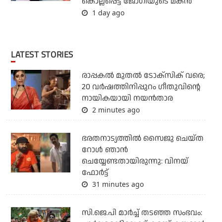
കൊല്ലപ്പെട്ട ജോഗിയുടെ മകന്‍
1 day ago
LATEST STORIES
രാപ്പകൽ മുതൽ ടോക്സിക് വരെ;
20 വർഷത്തിനിപ്പുറം ഗീതുവിന്റെ
നായികയായി നയൻതാര
2 minutes ago
ഭരതനാട്യത്തിൽ സൈജു ചെയ്ത
റോൾ ഞാൻ
ചെയ്യേണ്ടതായിരുന്നു: വിനയ്
ഫോർട്ട്
31 minutes ago
സി.ജെ.പി മാര്‍ച്ച് തടഞ്ഞ സംഭവം: