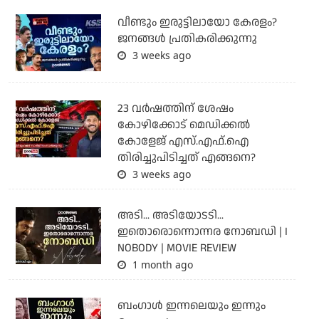
വീണ്ടും ഇരുട്ടിലായോ കേരളം?
ജനങ്ങൾ പ്രതികരിക്കുന്നു
3 weeks ago
23 വർഷത്തിന് ശേഷം
കോഴിക്കോട് മെഡിക്കൽ
കോളേജ് എസ്.എഫ്.ഐ
തിരിച്ചുപിടിച്ചത് എങ്ങനെ?
3 weeks ago
അടി... അടിയോടടി...
ഇതൊരൊന്നൊന്നര നോബഡി | I
NOBODY | MOVIE REVIEW
1 month ago
ബംഗാള്‍ ഇന്നലെയും ഇന്നും