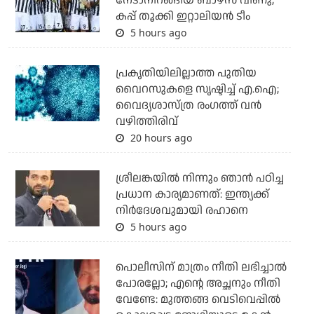
നേടാനിറങ്ങിയ ബാഴ്സ വീണു;
കപ്പ് തൂക്കി ഇറ്റാലിയൻ ടീം
5 hours ago
പ്രകൃതിയിലില്ലാത്ത പുതിയ
വൈറസുകളെ സൃഷ്ടിച്ച് എ.ഐ;
വൈദ്യശാസ്ത്ര രംഗത്ത് വന്‍
വഴിത്തിരിവ്
20 hours ago
ശ്രീലങ്കയില്‍ നിന്നും ഞാന്‍ പഠിച്ച
പ്രധാന കാര്യമാണത്: ഇന്ത്യക്ക്
നിര്‍ദേശവുമായി രഹാനെ
5 hours ago
പൊലീസിന് മാത്രം നീതി ലഭിച്ചാല്‍
പോരല്ലോ; എന്റെ അച്ഛനും നീതി
വേണ്ടേ: മുത്തങ്ങ വെടിവെപ്പില്‍