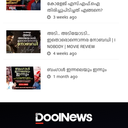
കോളേജ് എസ്.എഫ്.ഐ
തിരിച്ചുപിടിച്ചത് എങ്ങനെ?
3 weeks ago
അടി... അടിയോടടി...
ഇതൊരൊന്നൊന്നര നോബഡി | I
NOBODY | MOVIE REVIEW
4 weeks ago
ബംഗാള്‍ ഇന്നലെയും ഇന്നും
1 month ago