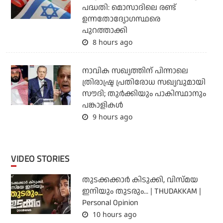
പദ്ധതി: മൊസാദിലെ രണ്ട്
ഉന്നതോദ്യോഗസ്ഥരെ
പുറത്താക്കി
8 hours ago
നാവിക സഖ്യത്തിന് പിന്നാലെ
ത്രിരാഷ്ട്ര പ്രതിരോധ സഖ്യവുമായി
സൗദി; തുര്‍ക്കിയും പാകിസ്ഥാനും
പങ്കാളികള്‍
9 hours ago
VIDEO STORIES
തുടക്കക്കാര്‍ കിടുക്കി, വിസ്മയ
ഇനിയും തുടരും... | THUDAKKAM |
Personal Opinion
10 hours ago