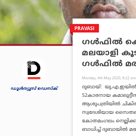
PRAVASI
ഗൾഫിൽ കൊവ
മലയാളി കൂടി
ഗൾഫിൽ മരി
Monday, 4th May 2020, 8:22 am
ദുബായ്: ​ യു.എ.ഇയിൽ 
ഡൂള്‍ന്യൂസ് ഡെസ്‌ക്
52കാരനായ കമാലുദ്ദീ
ആശുപത്രിയിൽ ചികിത്സ
സ്വദേശിയായ സെെതലിവ
കോതമം​ഗലം നെല്ലിക്
ബാധിച്ച് ദുബായിൽ മരണപ്