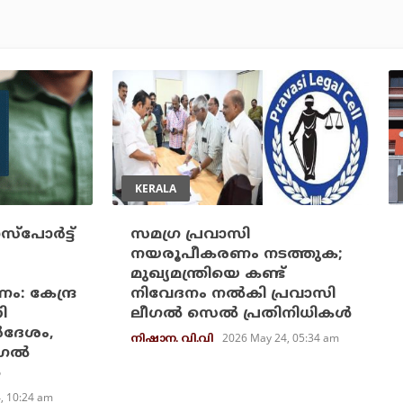
KERALA
‌പോര്‍ട്ട്
സമഗ്ര പ്രവാസി
നയരൂപീകരണം നടത്തുക;
മുഖ്യമന്ത്രിയെ കണ്ട്
: കേന്ദ്ര
നിവേദനം നല്‍കി പ്രവാസി
ി
ലീഗല്‍ സെല്‍ പ്രതിനിധികള്‍
‍ദേശം,
2026 May 24, 05:34 am
നിഷാന. വി.വി
ഗല്‍
‍
4, 10:24 am