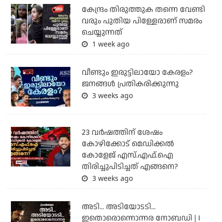
കേന്ദ്രം തിരുത്തുക തന്നെ വേണ്ടി
വരും പുതിയ പിള്ളേരാണ് സമരം
ചെയ്യുന്നത്
1 week ago
വീണ്ടും ഇരുട്ടിലായോ കേരളം?
ജനങ്ങൾ പ്രതികരിക്കുന്നു
3 weeks ago
23 വർഷത്തിന് ശേഷം
കോഴിക്കോട് മെഡിക്കൽ
കോളേജ് എസ്.എഫ്.ഐ
തിരിച്ചുപിടിച്ചത് എങ്ങനെ?
3 weeks ago
അടി... അടിയോടടി...
ഇതൊരൊന്നൊന്നര നോബഡി | I