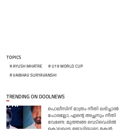
TOPICS
AYUSH MHATRE
U19 WORLD CUP
VAIBHAV SURYAVANSHI
TRENDING ON DOOLNEWS
പൊലീസിന് മാത്രം നീതി ലഭിച്ചാല്‍
പോരല്ലോ; എന്റെ അച്ഛനും നീതി
വേണ്ടേ: മുത്തങ്ങ വെടിവെപ്പില്‍
കൊല്ലപ്പെട്ട ജോഗിയുടെ മകന്‍