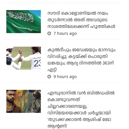
സൗദി കൊളോണിയല്‍ നയം
തുടര്‍ന്നാല്‍ അത് അവരുടെ
നാശത്തിലേക്കെന്ന് ഹൂത്തികള്‍
7 hours ago
കുല്‍ദീപും ജഡേജയും മാനവും
വിറപ്പിച്ചു; കട്ടയ്ക്ക് പൊരുതി
ലങ്കയും; ആദ്യ ദിനത്തില്‍ 363ന്
എട്ട്!
9 hours ago
എമ്പുരാനില്‍ വന്‍ ബില്‍ഡപ്പില്‍
കൊണ്ടുവന്നത്
ചില്ലറക്കാരനെയല്ല,
വിസ്മയയെക്കാള്‍ ചര്‍ച്ചയായി
'തുടക്ക'ക്കാരന്‍ ആശിഷ് ജോ
ആന്റണി