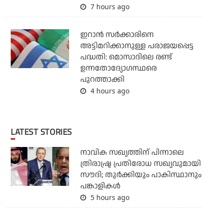
7 hours ago
ഇറാന്‍ സര്‍ക്കാരിനെ
അട്ടിമറിക്കാനുള്ള പരാജയപ്പെട്ട
പദ്ധതി: മൊസാദിലെ രണ്ട്
ഉന്നതോദ്യോഗസ്ഥരെ
പുറത്താക്കി
4 hours ago
LATEST STORIES
നാവിക സഖ്യത്തിന് പിന്നാലെ
ത്രിരാഷ്ട്ര പ്രതിരോധ സഖ്യവുമായി
സൗദി; തുര്‍ക്കിയും പാകിസ്ഥാനും
പങ്കാളികള്‍
5 hours ago