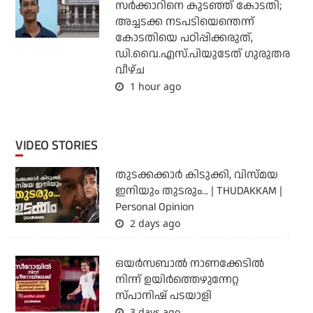
സര്‍ക്കാറിനെ കുടഞ്ഞ് കോടതി;
അച്ചടക്ക നടപടിയെന്തെന്ന്
കോടതിയെ പഠിപ്പിക്കരുത്,
ഡി.വൈ.എസ്.പിയുടേത് ഗുരുതര
വീഴ്ച
1 hour ago
VIDEO STORIES
തുടക്കക്കാര്‍ കിടുക്കി, വിസ്മയ
ഇനിയും തുടരും... | THUDAKKAM |
Personal Opinion
2 days ago
ഒയര്‍സബാൽ നാണക്കേടിൽ
നിന്ന് ഉയിർത്തെഴുന്നേറ്റ
സ്പാനിഷ് പടയാളി
3 days ago