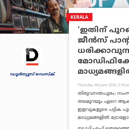
KERALA
'ഇതിന് പുറമ
ജീന്‍സ് പാന്റ്
ധരിക്കാവുന
മോഡിഫിക്ക
മാധ്യമങ്ങളില്
ഡൂള്‍ന്യൂസ് ഡെസ്‌ക്
Thursday, 4th June 2026, 2:39 
തിരുവനന്തപുരം: സംസ്
തലമുറയും ഏറെ ആകാ
ഇളവുകളുടെ പട്ടിക പു
മാധ്യമങ്ങളില്‍ ട്രോളോട് 
യു.ഡി.എഫ് തെരഞ്ഞെടു