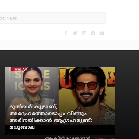
MALAYALAM CINEMA
ദുല്‍ഖര്‍ കൂളാണ്,
അദ്ദേഹത്തോടൊപ്പം വീണ്ടും
അഭിനയിക്കാന്‍ ആഗ്രഹമുണ്ട്:
മധുബാല
5 hours ago
അശ്വിന്‍ രാജേന്ദ്രന്‍