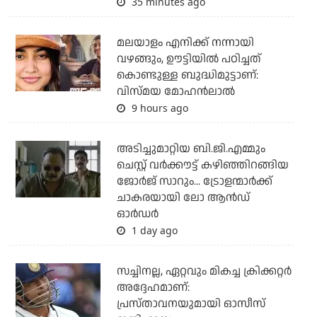
35 minutes ago
മലയാളം എനിക്ക് നന്നായി
വഴങ്ങും, ഊട്ടിയില്‍ പഠിച്ചത്
കൊണ്ടുള്ള ബുദ്ധിമുട്ടാണ്:
വിസ്മയ മോഹന്‍ലാല്‍
9 hours ago
അടിച്ചുമാറ്റിയ ബി.ജി.എമ്മും
ചെസ്റ്റ് വര്‍ക്കൗട്ട് കഴിഞ്ഞിറങ്ങിയ
ജോര്‍ജ് സാറും... ട്രോളന്മാര്‍ക്ക്
ചാകരയായി ലോ ആന്‍ഡ്
ഓര്‍ഡര്‍
1 day ago
സച്ചിനല്ല, ഏറ്റവും മികച്ച ക്രിക്കറ്റര്‍
അദ്ദേഹമാണ്:
പ്രസ്താവനയുമായി ഓസീസ്