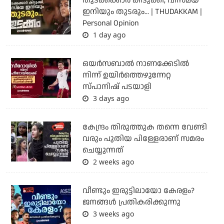
തുടക്കക്കാര്‍ കിടുക്കി, വിസ്മയ
ഇനിയും തുടരും... | THUDAKKAM |
Personal Opinion
1 day ago
ഒയര്‍സബാൽ നാണക്കേടിൽ
നിന്ന് ഉയിർത്തെഴുന്നേറ്റ
സ്പാനിഷ് പടയാളി
3 days ago
കേന്ദ്രം തിരുത്തുക തന്നെ വേണ്ടി
വരും പുതിയ പിള്ളേരാണ് സമരം
ചെയ്യുന്നത്
2 weeks ago
വീണ്ടും ഇരുട്ടിലായോ കേരളം?
ജനങ്ങൾ പ്രതികരിക്കുന്നു
3 weeks ago