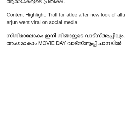
ആരാധകരുടെ പ്രതീക്ഷ.
Content Highlight: Troll for atlee after new look of allu
arjun went viral on social media
സിനിമാലോകം ഇനി നിങ്ങളുടെ വാട്സ്ആപ്പിലും.
അം​ഗമാകാം MOVIE DAY വാട്സ്ആപ്പ് ചാനലിൽ