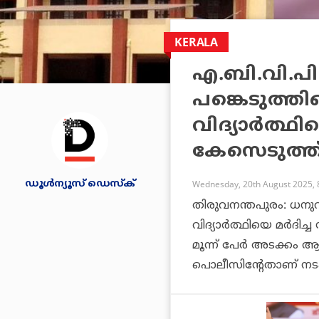
KERALA
എ.ബി.വി.പി
പങ്കെടുത്തില
വിദ്യാര്‍ത്ഥ
കേസെടുത്ത
ഡൂള്‍ന്യൂസ് ഡെസ്‌ക്
Wednesday, 20th August 2025, 
തിരുവനന്തപുരം: ധനുവച
വിദ്യാര്‍ത്ഥിയെ മര്‍ദ
മൂന്ന് പേര്‍ അടക്കം
പൊലീസിന്റേതാണ് നടപ