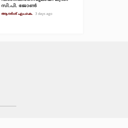
സി.പി. ജോണ്‍
3 days ago
ആദർശ് എം.കെ.