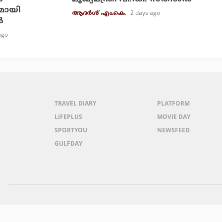
മായി
2 days ago
ആദർശ് എം.കെ.
‍
ago
TRAVEL DIARY
PLATFORM
LIFEPLUS
MOVIE DAY
SPORTYOU
NEWSFEED
GULFDAY