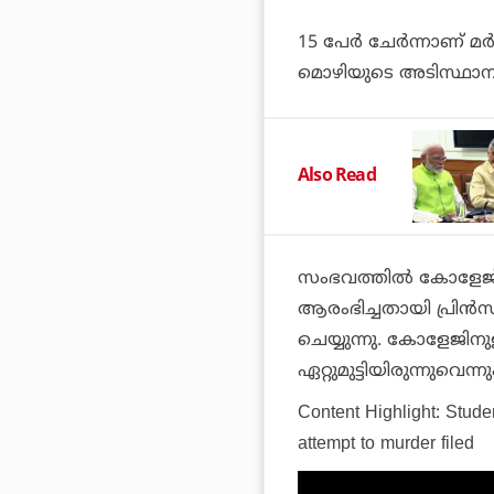
15 പേര്‍ ചേര്‍ന്നാണ് മര
മൊഴിയുടെ അടിസ്ഥാനത
Also Read
സംഭവത്തില്‍ കോളേജ
ആരംഭിച്ചതായി പ്രിന്‍സി
ചെയ്യുന്നു. കോളേജിനുള്ള
ഏറ്റുമുട്ടിയിരുന്നുവെന്നു
Content Highlight: Stude
attempt to murder filed