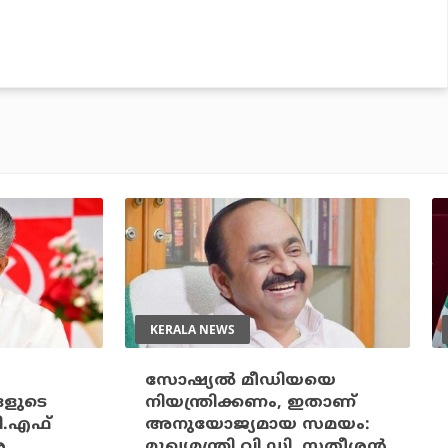
KERALA NEWS
സോഷ്യല്‍ മീഡിയയെ
ങളുടെ
നിയന്ത്രിക്കണം, ഇതാണ്
ി.എഫ്
അനുയോജ്യമായ സമയം:
െ
മുഖ്യമന്ത്രി വി.ഡി. സതീശന്‍