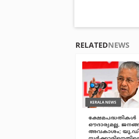
RELATED
NEWS
KERALA NEWS
ക്ഷേമപദ്ധതികള്‍
ഔദാര്യമല്ല, ജനങ്
അവകാശം; യു.ഡ
സര്‍ക്കാരിനെതിര