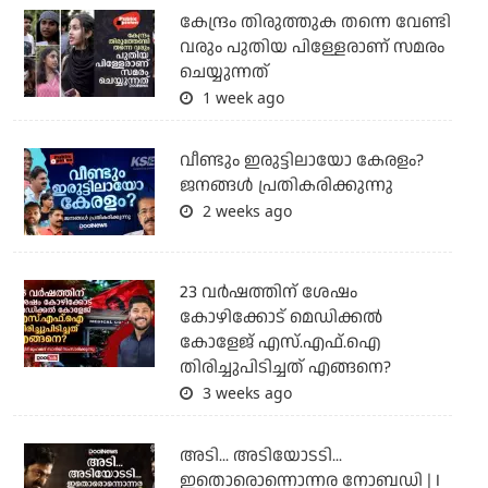
കേന്ദ്രം തിരുത്തുക തന്നെ വേണ്ടി
വരും പുതിയ പിള്ളേരാണ് സമരം
ചെയ്യുന്നത്
1 week ago
വീണ്ടും ഇരുട്ടിലായോ കേരളം?
ജനങ്ങൾ പ്രതികരിക്കുന്നു
2 weeks ago
23 വർഷത്തിന് ശേഷം
കോഴിക്കോട് മെഡിക്കൽ
കോളേജ് എസ്.എഫ്.ഐ
തിരിച്ചുപിടിച്ചത് എങ്ങനെ?
3 weeks ago
അടി... അടിയോടടി...
ഇതൊരൊന്നൊന്നര നോബഡി | I