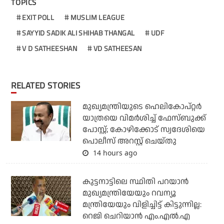
TOPICS
EXIT POLL
MUSLIM LEAGUE
SAYYID SADIK ALI SHIHAB THANGAL
UDF
V D SATHEESHAN
VD SATHEESAN
RELATED STORIES
മുഖ്യമന്ത്രിയുടെ ഹെലികോപ്റ്റര്‍
യാത്രയെ വിമര്‍ശിച്ച് ഫേസ്ബുക്ക്
പോസ്റ്റ്; കോഴിക്കോട് സ്വദേശിയെ
പൊലീസ് അറസ്റ്റ് ചെയ്തു
14 hours ago
കുട്ടനാട്ടിലെ സ്ഥിതി പറയാന്‍
മുഖ്യമന്ത്രിയേയും റവന്യൂ
മന്ത്രിയേയും വിളിച്ചിട്ട് കിട്ടുന്നില്ല:
റെജി ചെറിയാന്‍ എം.എല്‍.എ