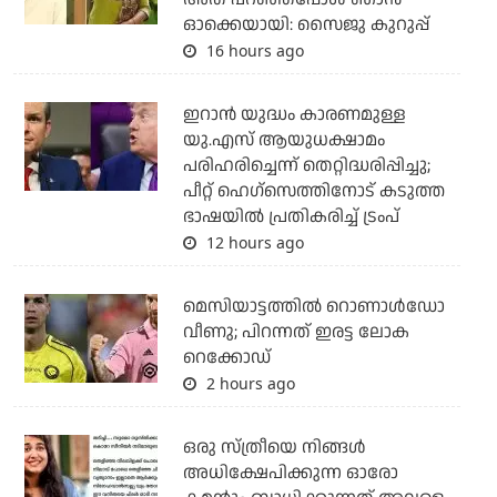
ഓക്കെയായി: സൈജു കുറുപ്പ്
16 hours ago
ഇറാന്‍ യുദ്ധം കാരണമുള്ള
യു.എസ് ആയുധക്ഷാമം
പരിഹരിച്ചെന്ന് തെറ്റിദ്ധരിപ്പിച്ചു;
പീറ്റ് ഹെഗ്‌സെത്തിനോട് കടുത്ത
ഭാഷയില്‍ പ്രതികരിച്ച് ട്രംപ്
12 hours ago
മെസിയാട്ടത്തില്‍ റൊണാള്‍ഡോ
വീണു; പിറന്നത് ഇരട്ട ലോക
റെക്കോഡ്
2 hours ago
ഒരു സ്ത്രീയെ നിങ്ങള്‍
അധിക്ഷേപിക്കുന്ന ഓരോ