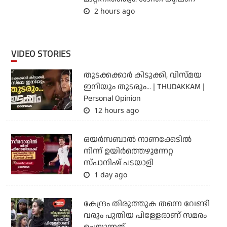
2 hours ago
VIDEO STORIES
തുടക്കക്കാര്‍ കിടുക്കി, വിസ്മയ
ഇനിയും തുടരും... | THUDAKKAM |
Personal Opinion
12 hours ago
ഒയര്‍സബാൽ നാണക്കേടിൽ
നിന്ന് ഉയിർത്തെഴുന്നേറ്റ
സ്പാനിഷ് പടയാളി
1 day ago
കേന്ദ്രം തിരുത്തുക തന്നെ വേണ്ടി
വരും പുതിയ പിള്ളേരാണ് സമരം