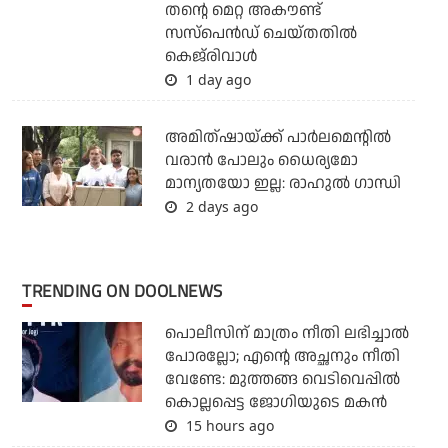
തന്റെ മെറ്റ അകൗണ്ട്
സസ്‌പെന്‍ഡ് ചെയ്തതില്‍
കെജ്‌രിവാള്‍
1 day ago
അമിത്ഷായ്ക്ക് പാര്‍ലമെന്റില്‍
വരാന്‍ പോലും ധൈര്യമോ
മാന്യതയോ ഇല്ല: രാഹുല്‍ ഗാന്ധി
2 days ago
TRENDING ON DOOLNEWS
പൊലീസിന് മാത്രം നീതി ലഭിച്ചാല്‍
പോരല്ലോ; എന്റെ അച്ഛനും നീതി
വേണ്ടേ: മുത്തങ്ങ വെടിവെപ്പില്‍
കൊല്ലപ്പെട്ട ജോഗിയുടെ മകന്‍
15 hours ago