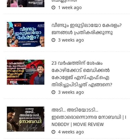
ചെയ്യുന്നത്
1 week ago
വീണ്ടും ഇരുട്ടിലായോ കേരളം?
ജനങ്ങൾ പ്രതികരിക്കുന്നു
3 weeks ago
23 വർഷത്തിന് ശേഷം
കോഴിക്കോട് മെഡിക്കൽ
കോളേജ് എസ്.എഫ്.ഐ
തിരിച്ചുപിടിച്ചത് എങ്ങനെ?
3 weeks ago
അടി... അടിയോടടി...
ഇതൊരൊന്നൊന്നര നോബഡി | I
NOBODY | MOVIE REVIEW
4 weeks ago