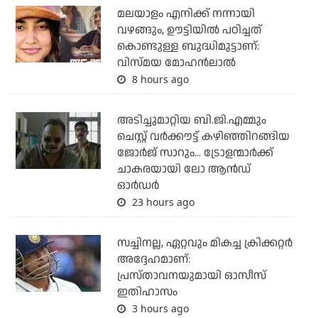
മലയാളം എനിക്ക് നന്നായി
വഴങ്ങും, ഊട്ടിയില്‍ പഠിച്ചത്
കൊണ്ടുള്ള ബുദ്ധിമുട്ടാണ്:
വിസ്മയ മോഹന്‍ലാല്‍
8 hours ago
അടിച്ചുമാറ്റിയ ബി.ജി.എമ്മും
ചെസ്റ്റ് വര്‍ക്കൗട്ട് കഴിഞ്ഞിറങ്ങിയ
ജോര്‍ജ് സാറും... ട്രോളന്മാര്‍ക്ക്
ചാകരയായി ലോ ആന്‍ഡ്
ഓര്‍ഡര്‍
23 hours ago
സച്ചിനല്ല, ഏറ്റവും മികച്ച ക്രിക്കറ്റര്‍
അദ്ദേഹമാണ്:
പ്രസ്താവനയുമായി ഓസീസ്
ഇതിഹാസം
3 hours ago