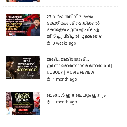
23 വർഷത്തിന് ശേഷം
കോഴിക്കോട് മെഡിക്കൽ
കോളേജ് എസ്.എഫ്.ഐ
തിരിച്ചുപിടിച്ചത് എങ്ങനെ?
3 weeks ago
അടി... അടിയോടടി...
ഇതൊരൊന്നൊന്നര നോബഡി | I
NOBODY | MOVIE REVIEW
1 month ago
ബംഗാള്‍ ഇന്നലെയും ഇന്നും
1 month ago