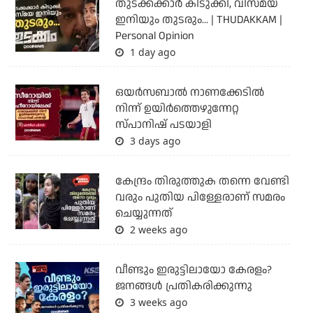
തുടക്കക്കാര്‍ കിടുക്കി, വിസ്മയ
ഇനിയും തുടരും... | THUDAKKAM |
Personal Opinion
1 day ago
ഒയര്‍സബാൽ നാണക്കേടിൽ
നിന്ന് ഉയിർത്തെഴുന്നേറ്റ
സ്പാനിഷ് പടയാളി
3 days ago
കേന്ദ്രം തിരുത്തുക തന്നെ വേണ്ടി
വരും പുതിയ പിള്ളേരാണ് സമരം
ചെയ്യുന്നത്
2 weeks ago
വീണ്ടും ഇരുട്ടിലായോ കേരളം?
ജനങ്ങൾ പ്രതികരിക്കുന്നു
3 weeks ago