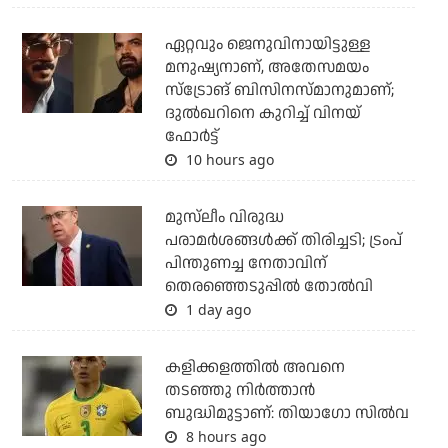
ഏറ്റവും ജെനുവിനായിട്ടുള്ള
മനുഷ്യനാണ്, അതേസമയം
സ്‌ട്രോങ് ബിസിനസ്മാനുമാണ്;
ദുല്‍ഖറിനെ കുറിച്ച് വിനയ്
ഫോര്‍ട്ട്
10 hours ago
മുസ്‌ലീം വിരുദ്ധ
പരാമര്‍ശങ്ങള്‍ക്ക് തിരിച്ചടി; ട്രംപ്
പിന്തുണച്ച നേതാവിന്
തെരഞ്ഞെടുപ്പില്‍ തോല്‍വി
1 day ago
കളിക്കളത്തില്‍ അവനെ
തടഞ്ഞു നിര്‍ത്താന്‍
ബുദ്ധിമുട്ടാണ്: തിയാഗോ സില്‍വ
8 hours ago