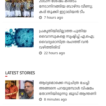
2002ന് ശേഷം കിരീടം
നേടാനിറങ്ങിയ ബാഴ്സ വീണു;
കപ്പ് തൂക്കി ഇറ്റാലിയൻ ടീം
7 hours ago
പ്രകൃതിയിലില്ലാത്ത പുതിയ
വൈറസുകളെ സൃഷ്ടിച്ച് എ.ഐ;
വൈദ്യശാസ്ത്ര രംഗത്ത് വന്‍
വഴിത്തിരിവ്
22 hours ago
LATEST STORIES
ആദ്യമൊക്കെ സുചിത്ര ചേച്ചി
അങ്ങനെ പറയുമ്പോൾ വിഷമം
തോന്നിയിരുന്നു: ജൂഡ് ആന്തണി
8 minutes ago