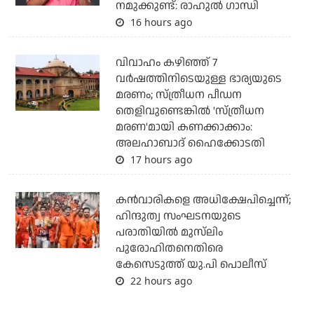
നമുക്കുണ്ട്: രാഹുല്‍ ഗാന്ധി
16 hours ago
വിവാഹം കഴിഞ്ഞ് 7
വര്‍ഷത്തിനിടെയുള്ള ഭാര്യയുടെ
മരണം; സ്ത്രീധന പീഡന
തെളിവുണ്ടെങ്കില്‍ 'സ്ത്രീധന
മരണ'മായി കണക്കാക്കാം:
അലഹാബാദ് ഹൈക്കോടതി
17 hours ago
കന്‍വാരികളെ അധിക്ഷേപിച്ചെന്ന്;
ഹിന്ദുത്വ സംഘടനയുടെ
പരാതിയില്‍ മുസ്‌ലിം
പുരോഹിതനെതിരെ
കേസെടുത്ത് യു.പി പൊലീസ്
22 hours ago