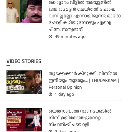
കൊട്ടാരം വീട്ടില്‍ അപ്പൂട്ടനില്‍
ജയറാമേട്ടന്‍ ചെയ്തത് പോലെ
വന്നില്ലല്ലോ എന്നായിരുന്നു ഓരോ
ഷോട്ട് കഴിയുമ്പോഴും എന്റെ
ചിന്ത: സത്യരാജ്
49 minutes ago
VIDEO STORIES
തുടക്കക്കാര്‍ കിടുക്കി, വിസ്മയ
ഇനിയും തുടരും... | THUDAKKAM |
Personal Opinion
1 day ago
ഒയര്‍സബാൽ നാണക്കേടിൽ
നിന്ന് ഉയിർത്തെഴുന്നേറ്റ
സ്പാനിഷ് പടയാളി
2 days ago