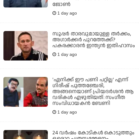
ജോണ്‍
1 day ago
സൂപ്പര്‍ താരവുമായുള്ള തര്‍ക്കം,
അഗാര്‍ക്കര്‍ പുറത്തേക്ക്?
പകരക്കാരന്‍ ഇന്ത്യന്‍ ഇതിഹാസം
1 day ago
'എനിക്ക് ഈ പണി പറ്റില്ല' എന്ന്
ഗിരീഷ് പുത്തഞ്ചേരി,
അങ്ങനെയാണ് പ്രിയദർശൻ ആ
വരികൾ എഴുതിയത്: സംഗീത
സംവിധായകൻ ബേണി
1 day ago
24 വര്‍ഷം കോടികള്‍ കൊടുത്തും
ഒരൊറ്റ പത്രസമ്മേളനം