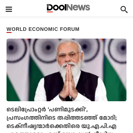
WORLD ECONOMIC FORUM
ടെലിപ്രോംറ്റര്‍ 'പണിമുടക്കി',
പ്രസംഗത്തിനിടെ തപ്പിത്തടഞ്ഞ് മോദി;
ടെക്‌നീഷ്യന്മാര്‍ക്കെതിരെ യു.എ.പി.എ