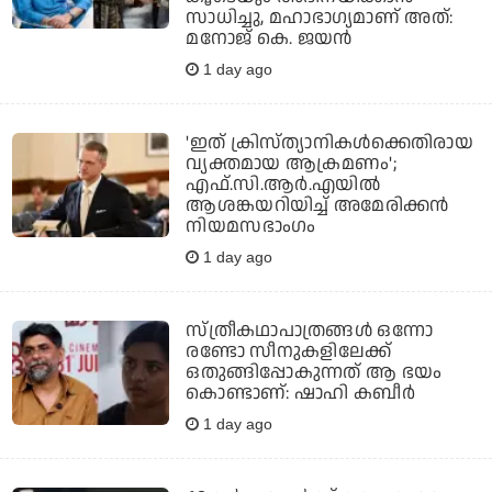
സാധിച്ചു, മഹാഭാഗ്യമാണ് അത്:
മനോജ് കെ. ജയന്‍
1 day ago
'ഇത് ക്രിസ്ത്യാനികള്‍ക്കെതിരായ
വ്യക്തമായ ആക്രമണം';
എഫ്.സി.ആര്‍.എയില്‍
ആശങ്കയറിയിച്ച് അമേരിക്കന്‍
നിയമസഭാംഗം
1 day ago
സ്ത്രീകഥാപാത്രങ്ങൾ ഒന്നോ
രണ്ടോ സീനുകളിലേക്ക്
ഒതുങ്ങിപ്പോകുന്നത് ആ ഭയം
കൊണ്ടാണ്: ഷാഹി കബീർ
1 day ago