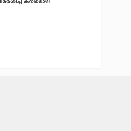
ിമര്‍ശിച്ച് കനിമൊഴി