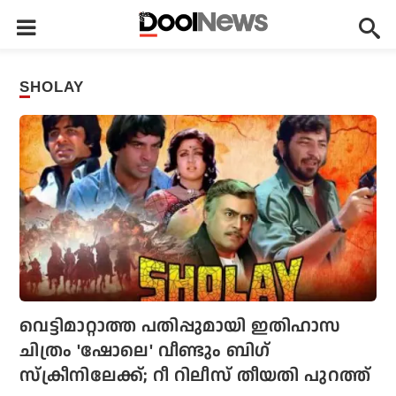
SHOLAY
വെട്ടിമാറ്റാത്ത പതിപ്പുമായി ഇതിഹാസ
ചിത്രം 'ഷോലെ' വീണ്ടും ബിഗ്
സ്‌ക്രീനിലേക്ക്; റീ റിലീസ് തീയതി പുറത്ത്