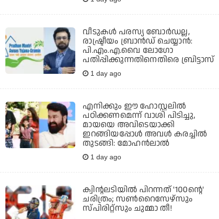
വീടുകൾ പരസ്യ ബോർഡല്ല,
രാഷ്ട്രീയം ബ്രാൻഡ് ചെയ്യാൻ:
പി.എം.എ.വൈ ലോ​ഗോ
പതിപ്പിക്കുന്നതിനെതിരെ ബ്രിട്ടാസ്
1 day ago
എനിക്കും ഈ ഹോസ്റ്റലില്‍
പഠിക്കണമെന്ന് വാശി പിടിച്ചു,
മായയെ അവിടെയാക്കി
ഇറങ്ങിയപ്പോള്‍ അവള്‍ കരച്ചില്‍
തുടങ്ങി: മോഹന്‍ലാല്‍
1 day ago
ക്വിന്റലടിയില്‍ പിറന്നത് '100ന്റെ'
ചരിത്രം; സണ്‍റൈസേഴ്‌സും
സ്പിരിറ്റ്‌സും ചുമ്മാ തീ!