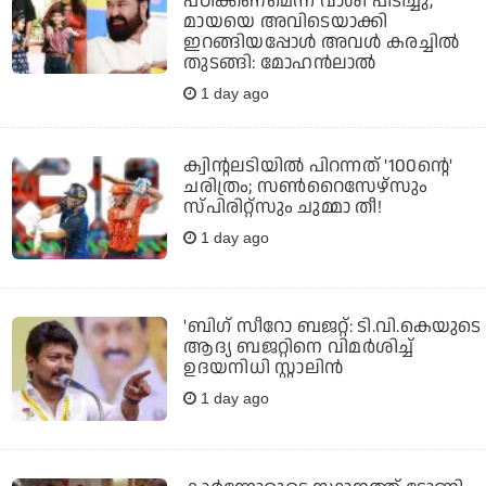
പഠിക്കണമെന്ന് വാശി പിടിച്ചു,
മായയെ അവിടെയാക്കി
ഇറങ്ങിയപ്പോള്‍ അവള്‍ കരച്ചില്‍
തുടങ്ങി: മോഹന്‍ലാല്‍
1 day ago
ക്വിന്റലടിയില്‍ പിറന്നത് '100ന്റെ'
ചരിത്രം; സണ്‍റൈസേഴ്‌സും
സ്പിരിറ്റ്‌സും ചുമ്മാ തീ!
1 day ago
'ബിഗ് സീറോ ബജറ്റ്: ടി.വി.കെയുടെ
ആദ്യ ബജറ്റിനെ വിമര്‍ശിച്ച്
ഉദയനിധി സ്റ്റാലിന്‍
1 day ago