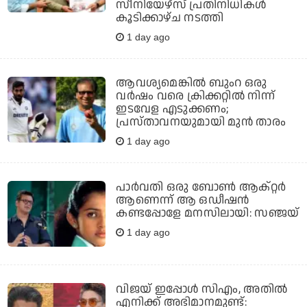
സീനിയേഴ്‌സ് പ്രതിനിധികൾ
കൂടിക്കാഴ്ച നടത്തി
1 day ago
ആവശ്യമെങ്കില്‍ ബുംറ ഒരു
വര്‍ഷം വരെ ക്രിക്കറ്റില്‍ നിന്ന്
ഇടവേള എടുക്കണം;
പ്രസ്താവനയുമായി മുന്‍ താരം
1 day ago
പാർവതി ഒരു ബോൺ ആക്റ്റർ
ആണെന്ന് ആ ഒഡീഷൻ
കണ്ടപ്പോളേ മനസിലായി: സഞ്ജയ്
1 day ago
വിജയ് ഇപ്പോൾ സിഎം, അതിൽ
എനിക്ക് അഭിമാനമുണ്ട്: