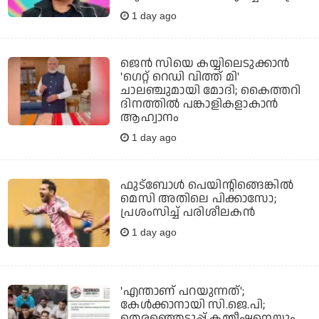
1 day ago
ജെന്‍ സിയെ കയ്യിലെടുക്കാന്‍
'ഗെറ്റ് റെഡി വിത്ത് മി'
ചാലഞ്ചുമായി മോദി; കൈത്തറി
ദിനത്തില്‍ പങ്കാളികളാകാന്‍
ആഹ്വാനം
1 day ago
ഫുട്‌ബോള്‍ പെയിന്റിങ്ങെങ്കില്‍
മെസി അതിലെ പിക്കാസോ;
പ്രശംസിച്ച് പരിശീലകന്‍
1 day ago
'എന്താണ് പറയുന്നത്';
കേള്‍ക്കാനായി സി.ജെ.പി;
തെരഞ്ഞെടുപ്പ് കമ്മീഷനെയും