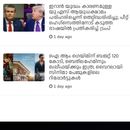
ഇറാന്‍ യുദ്ധം കാരണമുള്ള
യു.എസ് ആയുധക്ഷാമം
പരിഹരിച്ചെന്ന് തെറ്റിദ്ധരിപ്പിച്ചു; പീറ്റ്
ഹെഗ്‌സെത്തിനോട് കടുത്ത
ഭാഷയില്‍ പ്രതികരിച്ച് ട്രംപ്
1 day ago
ഐ ആം ഗെയിമിന് ബജറ്റ് 120
കോടി, ബെത്‌ലഹേമിനും
ഖലീഫയ്ക്കും ഇത്ര; വൈറലായി
സിനിമാ പേജുകളിലെ
റിപ്പോര്‍ട്ടുകള്‍
1 day ago