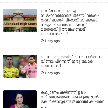
ഇസ്‌ലാം സ്വീകരിച്ച
സഹോദരിമാരെ അഞ്ച് വര്‍ഷം
തടവിലാക്കി പിതാവ്; 25 ലക്ഷം
നഷ്ടപരിഹാരം നല്‍കാന്‍
ഉത്തരവിട്ട് അലഹബാദ്
ഹൈക്കോടതി
1 day ago
മെസിയാട്ടത്തില്‍ റൊണാള്‍ഡോ
വീണു; പിറന്നത് ഇരട്ട ലോക
റെക്കോഡ്
1 day ago
കല്യാണം കഴിഞ്ഞിട്ട് 60
വർഷമായെന്നൊക്കെ ഇപ്പോൾ
കേൾക്കാറുണ്ടോ? ശാന്തി കൃഷ്ണ