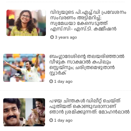
വിദ്യയുടെ പി.എച്ച്.ഡി പ്രവേശനം
സംവരണം അട്ടിമറിച്ച്;
സ്വമേധയാ കേസെടുത്ത്
എസ്.സി- എസ്.ടി. കമ്മീഷന്‍
3 years ago
ബംഗ്ലാദേശിന്റെ തലയരിഞ്ഞാല്‍
വീഴുക സാക്ഷാല്‍ കപിലും
സ്റ്റെയ്‌നും; ചരിത്രമെഴുതാന്‍
സ്റ്റാര്‍ക്
1 day ago
പഴയ ചിന്തകള്‍ ഡിലീറ്റ് ചെയ്ത്
പുതിയത് കൊണ്ടുവരാനാണ്
ഞാന്‍ ശ്രമിക്കുന്നത്: മോഹന്‍ലാല്‍
1 day ago