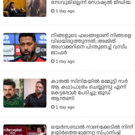
രസവുമില്ലെന്ന് സോഷ്യല്‍ മീഡിയ
1 day ago
നിങ്ങളുടെ ഫലങ്ങളാണ് നിങ്ങളെ
വിലയിരുത്തുന്നത്; അജിത്
അഗാക്കറിനെ പിന്തുണച്ച് വസീം
ജാഫര്‍
1 day ago
കാതൽ സിനിമയിൽ മമ്മൂട്ടി സർ
ആ കഥാപാത്രം ചെയ്യുന്നു എന്ന്
കേട്ടപ്പോൾ പേടിച്ചു: ജൂഡ്
ആന്തണി
1 day ago
ഒയര്‍സബാൽ നാണക്കേടിൽ നിന്ന്
ഉയിർത്തെഴുന്നേറ്റ സ്പാനിഷ്