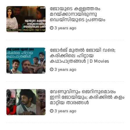
ജോയുടെ കള്ളത്തരം
മറയ്ക്കാനായിരുന്നു
ഡെയ്‌സിയുടെ പ്രണയം
3 years ago
ജോര്‍ജ് മുതല്‍ ജോയി വരെ;
കരിക്കിലെ ഹിറ്റായ
കഥാപാത്രങ്ങള്‍ | D Movies
3 years ago
വേണുവിനും ജെറിനുമൊപ്പം
ഇനി ജോയിയും; കരിക്കില്‍ കളം
മാറ്റിയ താരങ്ങള്‍
3 years ago