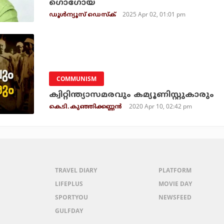
ഗൊഗോയ്
2025 Apr 02, 01:01 pm
ഡൂള്‍ന്യൂസ് ഡെസ്‌ക്
COMMUNISM
ക്വിറ്റിന്ത്യാസമരവും കമ്യൂണിസ്റ്റുകാരും
2020 Apr 10, 02:42 pm
കെ.ടി. കുഞ്ഞിക്കണ്ണന്‍
TRAVEL DIARY
PLATFORM
LIFEPLUS
MOVIE DAY
SPORTYOU
NEWSFEED
GULFDAY