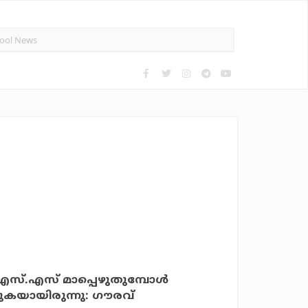
‍.എസ്.എസ് മാപ്പെഴുതുമ്പോള്‍
ാടുകയായിരുന്നു: ഗൗരവ്