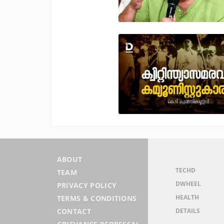
ABOUT
TECHD
TEAM
DWHEEL
PRIVACY POLICY
HEALTH
TERMS & CONDITIONS
DETAILS
CONTACT