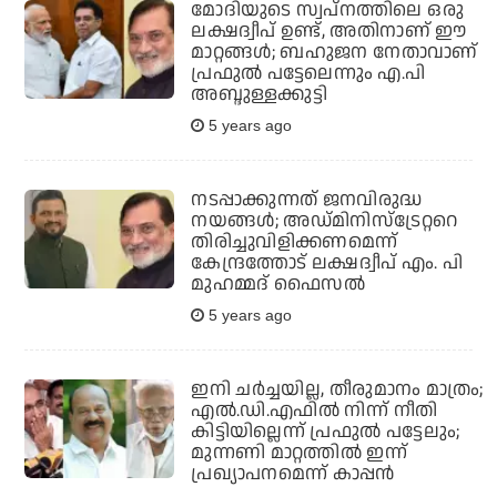
മോദിയുടെ സ്വപ്നത്തിലെ ഒരു
ലക്ഷദ്വീപ് ഉണ്ട്, അതിനാണ് ഈ
മാറ്റങ്ങള്‍; ബഹുജന നേതാവാണ്
പ്രഫുല്‍ പട്ടേലെന്നും എ.പി
അബ്ദുള്ളക്കുട്ടി
5 years ago
നടപ്പാക്കുന്നത് ജനവിരുദ്ധ
നയങ്ങള്‍; അഡ്മിനിസ്‌ട്രേറ്ററെ
തിരിച്ചുവിളിക്കണമെന്ന്
കേന്ദ്രത്തോട് ലക്ഷദ്വീപ് എം. പി
മുഹമ്മദ് ഫൈസല്‍
5 years ago
ഇനി ചര്‍ച്ചയില്ല, തീരുമാനം മാത്രം;
എല്‍.ഡി.എഫില്‍ നിന്ന് നീതി
കിട്ടിയില്ലെന്ന് പ്രഫുല്‍ പട്ടേലും;
മുന്നണി മാറ്റത്തില്‍ ഇന്ന്
പ്രഖ്യാപനമെന്ന് കാപ്പന്‍