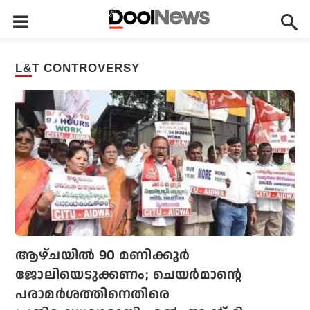
L&T CONTROVERSY
ആഴ്ചയിൽ 90 മണിക്കൂർ
ജോലിയെടുക്കണം; ചെയർമാന്റെ
പരാമർശത്തിനെതിരെ