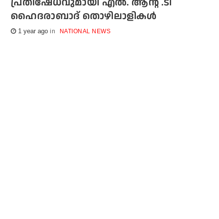
പ്രതിഷേധവുമായി എൽ. ആന്റ് .ടി
ഹൈദരാബാദ് തൊഴിലാളികൾ
1 year ago
NATIONAL NEWS