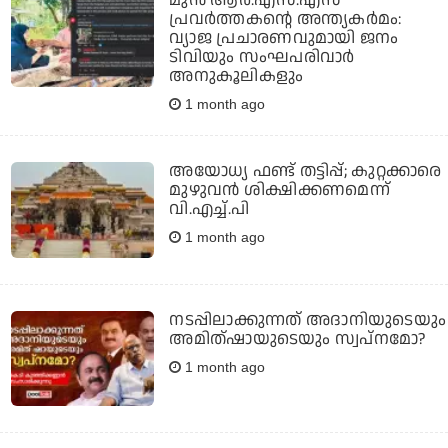
മുന്‍ ആര്‍.എസ്.എസ്
പ്രവര്‍ത്തകന്റെ അന്ത്യകര്‍മം:
വ്യാജ പ്രചാരണവുമായി ജനം
ടിവിയും സംഘപരിവാര്‍
അനുകൂലികളും
1 month ago
അയോധ്യ ഫണ്ട് തട്ടിപ്പ്; കുറ്റക്കാരെ
മുഴുവന്‍ ശിക്ഷിക്കണമെന്ന്
വി.എച്ച്.പി
1 month ago
നടപ്പിലാക്കുന്നത് അദാനിയുടെയും
അമിത്ഷായുടെയും സ്വപ്നമോ?
1 month ago