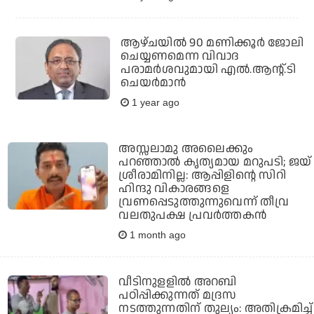
ആഴ്ചയിൽ 90 മണിക്കൂർ ജോലി
ചെയ്യണമെന്ന വിവാദ
പരാമർശവുമായി എൽ.ആന്റ്.ടി
ചെയർമാൻ
1 year ago
അസ്സലാമു അലൈക്കും
പറഞ്ഞാല്‍ കൃത്യമായ മറുപടി; ജയ്
ശ്രീരാമിനില്ല: ആപ്പിളിന്റെ സിറി
ഹിന്ദു വികാരങ്ങളെ
വ്രണപ്പെടുത്തുന്നുവെന്ന് തീവ്ര
വലതുപക്ഷ പ്രവര്‍ത്തകന്‍
1 month ago
വീടിനുളളില്‍ അറബി
പഠിപ്പിക്കുന്നത് മദ്രസ
നടത്തുന്നതിന് തുല്യം: അതിക്രമിച്ച്