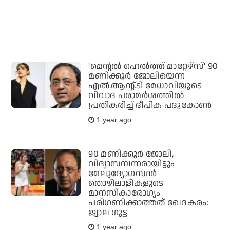
'മെന്റൽ ഹെൽത്ത് മാറ്റേഴ്സ്' 90
മണിക്കൂർ ജോലിയെന്ന
എൽ.ആന്റ്.ടി മേധാവിയുടെ
വിവാദ പരാമർശത്തിൽ
പ്രതികരിച്ച് ദീപിക പദുകോൺ
1 year ago
90 മണിക്കൂർ ജോലി,
വിദ്യാസമ്പന്നരായിട്ടും
മേലുദ്യോഗസ്ഥർ
തൊഴിലാളികളുടെ
മാനസികാരോഗ്യം
പരിഗണിക്കാത്തത് ഖേദകരം:
ജ്വാല ഗുട്ട
1 year ago