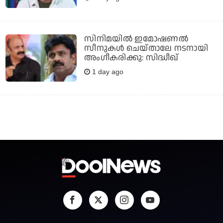
സിനിമയിൽ ഇമോഷണൽ
സീനുകൾ ചെയ്‍താലേ നടനായി
അംഗീകരിക്കു: സിദ്ധീഖ്
1 day ago