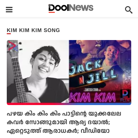
KIM KIM KIM SONG
പഴയ കിം കിം കിം പാട്ടിന്റെ യുക്കലേല
കവര്‍ സോങ്ങുമായി ആര്യ ദയാല്‍;
ഏറ്റെടുത്ത് ആരാധകര്‍; വീഡിയോ