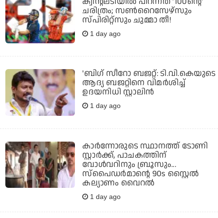
ക്വിന്റലടിയില്‍ പിറന്നത് '100ന്റെ'
ചരിത്രം; സണ്‍റൈസേഴ്‌സും
സ്പിരിറ്റ്‌സും ചുമ്മാ തീ!
1 day ago
'ബിഗ് സീറോ ബജറ്റ്: ടി.വി.കെയുടെ
ആദ്യ ബജറ്റിനെ വിമര്‍ശിച്ച്
ഉദയനിധി സ്റ്റാലിന്‍
1 day ago
കാര്‍ന്നോരുടെ സ്ഥാനത്ത് ടോണി
സ്റ്റാര്‍ക്ക്, പാചകത്തിന്
വോള്‍വറിനും ബ്രൂസും...
സ്‌പൈഡര്‍മാന്റെ 90s സ്റ്റൈല്‍
കല്യാണം വൈറല്‍
1 day ago