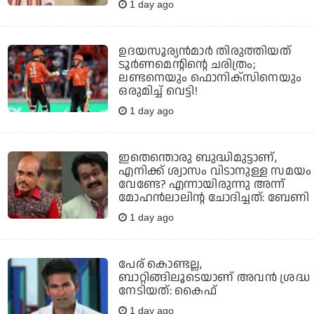
1 day ago
ഉദയസൂര്യന്‍മാര്‍ തിരുത്തിയത്
ടൂര്‍ണമെന്റിന്റെ ചരിത്രം;
ലണ്ടനെയും ഫൊനിക്‌സിനെയും
ഒരുമിച്ച് വെട്ടി!
1 day ago
ഇതെന്തൊരു ബുദ്ധിമുട്ടാണ്,
എനിക്ക് ശ്വാസം വിടാനുള്ള സമയം
വേണ്ടേ? എന്നായിരുന്നു അന്ന്
മോഹൻലാലിന്റ ചോദിച്ചത്: ബേണി
1 day ago
പേര് കൊണ്ടല്ല,
ബാറ്റിങ്ങിലൂടെയാണ് അവൻ ശ്രദ്ധ
നേടിയത്: കൈഫ്
1 day ago