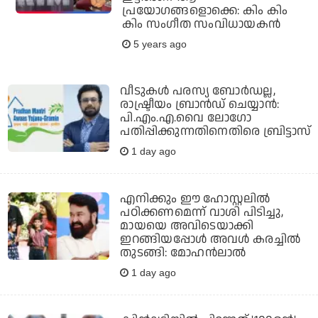
പ്രയോഗങ്ങളൊക്കെ: കിം കിം
കിം സംഗീത സംവിധായകന്‍
5 years ago
വീടുകൾ പരസ്യ ബോർഡല്ല,
രാഷ്ട്രീയം ബ്രാൻഡ് ചെയ്യാൻ:
പി.എം.എ.വൈ ലോ​ഗോ
പതിപ്പിക്കുന്നതിനെതിരെ ബ്രിട്ടാസ്
1 day ago
എനിക്കും ഈ ഹോസ്റ്റലില്‍
പഠിക്കണമെന്ന് വാശി പിടിച്ചു,
മായയെ അവിടെയാക്കി
ഇറങ്ങിയപ്പോള്‍ അവള്‍ കരച്ചില്‍
തുടങ്ങി: മോഹന്‍ലാല്‍
1 day ago