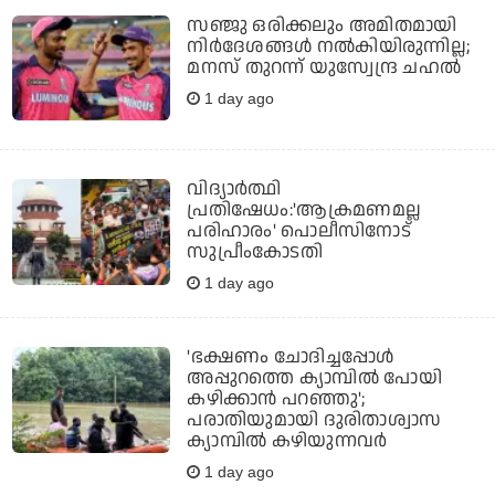
സഞ്ജു ഒരിക്കലും അമിതമായി
നിര്‍ദേശങ്ങള്‍ നല്‍കിയിരുന്നില്ല;
മനസ് തുറന്ന് യുസ്വേന്ദ്ര ചഹല്‍
1 day ago
വിദ്യാര്‍ത്ഥി
പ്രതിഷേധം:'ആക്രമണമല്ല
പരിഹാരം' പൊലീസിനോട്
സുപ്രീംകോടതി
1 day ago
'ഭക്ഷണം ചോദിച്ചപ്പോൾ
അപ്പുറത്തെ ക്യാമ്പിൽ പോയി
കഴിക്കാൻ പറഞ്ഞു';
പരാതിയുമായി ദുരിതാശ്വാസ
ക്യാമ്പിൽ കഴിയുന്നവ‍ർ
1 day ago