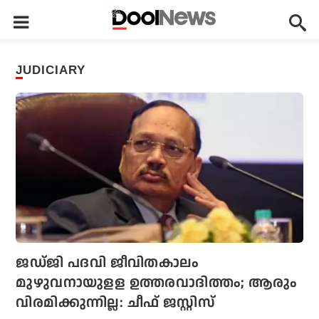
JUDICIARY
ജഡ്ജി പദവി ജീവിതകാലം
മുഴുവനായുളള ഉത്തരവാദിത്തം; ആരും
വിരമിക്കുന്നില്ല: ചീഫ് ജസ്റ്റിസ്