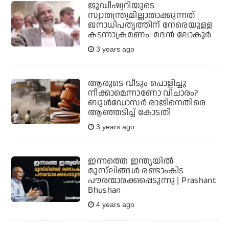
ജുഡീഷ്യറിയുടെ
സ്വാതന്ത്ര്യമില്ലാതാക്കുന്നത്
ജനാധിപത്യത്തിന് നേരെയുള്ള
കടന്നാക്രമണം: മദന്‍ ലോകുര്‍
3 years ago
ആരുടെ വീടും പൊളിച്ചു
നീക്കാമെന്നാണോ വിചാരം?
ബുള്‍ഡോസര്‍ രാജിനെതിരെ
ആഞ്ഞടിച്ച് കോടതി
3 years ago
ഇന്നത്തെ ഇന്ത്യയില്‍
മുസ്‌ലിങ്ങള്‍ രണ്ടാംകിട
പൗരന്മാരക്കപ്പെടുന്നു | Prashant
Bhushan
4 years ago