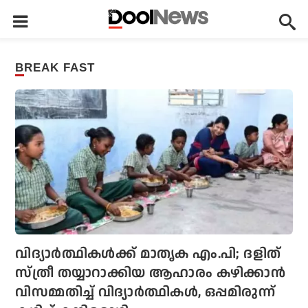
BREAK FAST
വിദ്യാർത്ഥികൾക്ക് മാതൃക എം.പി; ദളിത്‌
സ്ത്രീ തയ്യാറാക്കിയ ആഹാരം കഴിക്കാൻ
വിസമ്മതിച്ച് വിദ്യാർത്ഥികൾ, ഒപ്പമിരുന്ന്