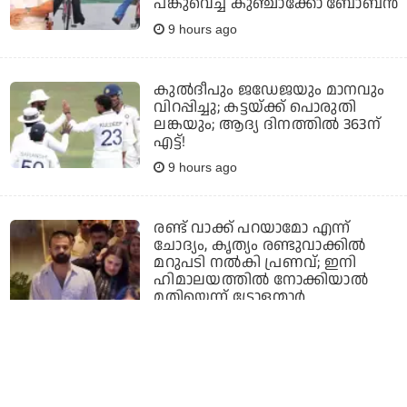
പങ്കുവെച്ച് കുഞ്ചാക്കോ ബോബന്‍
9 hours ago
കുല്‍ദീപും ജഡേജയും മാനവും
വിറപ്പിച്ചു; കട്ടയ്ക്ക് പൊരുതി
ലങ്കയും; ആദ്യ ദിനത്തില്‍ 363ന്
എട്ട്!
9 hours ago
രണ്ട് വാക്ക് പറയാമോ എന്ന്
ചോദ്യം, കൃത്യം രണ്ടുവാക്കില്‍
മറുപടി നല്‍കി പ്രണവ്; ഇനി
ഹിമാലയത്തില്‍ നോക്കിയാല്‍
മതിയെന്ന് ട്രോളന്മാര്‍
9 hours ago
പൊലീസിന് മാത്രം നീതി ലഭിച്ചാല്‍
പോരല്ലോ; എന്റെ അച്ഛനും നീതി