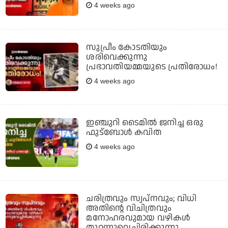
4 weeks ago
സുപ്രീം കോടതിയും
ശരിവെക്കുന്നു
പ്രഭാവതിയമ്മയുടെ പ്രതിരോധം!
4 weeks ago
ഇഞ്ചുറി ടൈമില്‍ ജനിച്ച ഒരു
ഫുട്ബോള്‍ കവിത
4 weeks ago
ചരിത്രവും സ്വപ്‌നവും; വിധി
അതിന്റെ വിചിത്രവും
മനോഹരവുമായ വഴികള്‍
തുറന്നുവെച്ചിരിക്കുന്നു