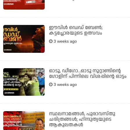
ഈവിള്‍ ഡെഡ് ബേണ്‍;
കട്ടച്ചോരയുടെ ഉത്സവം
3 weeks ago
ഓടൂ, ഡീഗോ...ഓടൂ നൂറ്റാണ്ടിന്റെ
ഗോളിന് പിന്നിലെ വിശപ്പിന്റെ ഓട്ടം
3 weeks ago
സ്ഥലനാമങ്ങള്‍, പുരാവസ്തു
ചരിത്രങ്ങള്‍; ഹിന്ദുത്വയുടെ
ആകുലതകള്‍