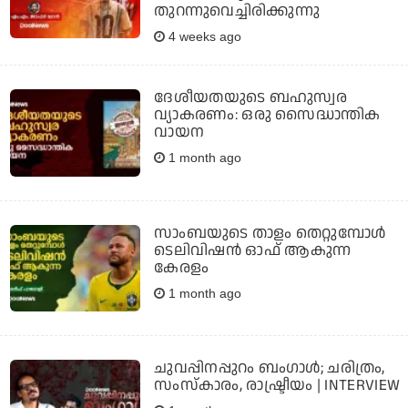
തുറന്നുവെച്ചിരിക്കുന്നു
4 weeks ago
ദേശീയതയുടെ ബഹുസ്വര
വ്യാകരണം: ഒരു സൈദ്ധാന്തിക
വായന
1 month ago
സാംബയുടെ താളം തെറ്റുമ്പോള്‍
ടെലിവിഷന്‍ ഓഫ് ആകുന്ന
കേരളം
1 month ago
ചുവപ്പിനപ്പുറം ബംഗാള്‍; ചരിത്രം,
സംസ്‌കാരം, രാഷ്ട്രീയം | INTERVIEW