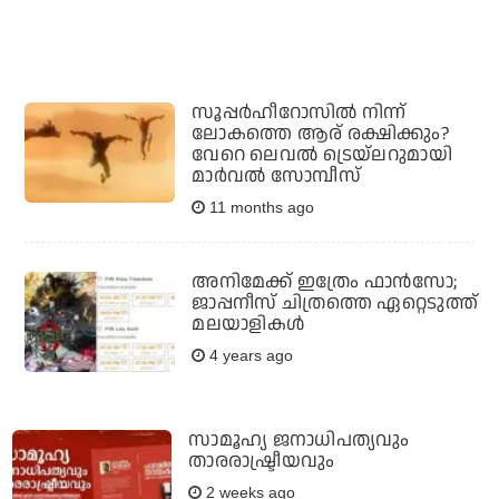
സൂപ്പര്‍ഹീറോസില്‍ നിന്ന്
ലോകത്തെ ആര് രക്ഷിക്കും?
വേറെ ലെവല്‍ ട്രെയ്‌ലറുമായി
മാര്‍വല്‍ സോമ്പീസ്
11 months ago
അനിമേക്ക് ഇത്രേം ഫാന്‍സോ;
ജാപ്പനീസ് ചിത്രത്തെ ഏറ്റെടുത്ത്
മലയാളികള്‍
4 years ago
സാമൂഹ്യ ജനാധിപത്യവും
താരരാഷ്ട്രീയവും
2 weeks ago