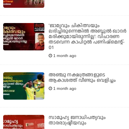
'ജാമ്യവും ചികിത്സയും
ലഭിച്ചിരുന്നെങ്കിൽ അബ്ദുല്‍ ഖാദർ
മരിക്കുമായിരുന്നില്ല': വിചാരണ
തടവെന്ന കാപിറ്റല്‍ പണിഷ്‌മെന്റ്-
01
1 month ago
അഞ്ചു നക്ഷത്രങ്ങളുടെ
ആകാശത്ത് വീണ്ടും വെളിച്ചം
1 month ago
സാമൂഹ്യ ജനാധിപത്യവും
താരരാഷ്ട്രീയവും