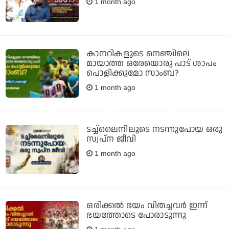
1 month ago
കാനറികളുടെ നെഞ്ചിലെ
മായാത്ത ഒരേയൊരു പാട് ശാപം
പൊളിക്കുമോ സാംബ?
1 month ago
ടച്ച്‌ലൈനിലൂടെ നടന്നുപോയ ഒരു
സ്വപ്ന ജീവി
1 month ago
ഒരിക്കല്‍ ഭയം വിതച്ചവര്‍ ഇന്ന്
ഭയത്തോടെ പോരാടുന്നു