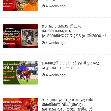
4 weeks ago
സുപ്രീം കോടതിയും
ശരിവെക്കുന്നു
പ്രഭാവതിയമ്മയുടെ പ്രതിരോധം!
4 weeks ago
ഇഞ്ചുറി ടൈമില്‍ ജനിച്ച ഒരു
ഫുട്ബോള്‍ കവിത
4 weeks ago
ചരിത്രവും സ്വപ്‌നവും; വിധി
അതിന്റെ വിചിത്രവും
മനോഹരവുമായ വഴികള്‍