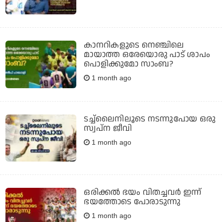
കാനറികളുടെ നെഞ്ചിലെ
മായാത്ത ഒരേയൊരു പാട് ശാപം
പൊളിക്കുമോ സാംബ?
1 month ago
ടച്ച്‌ലൈനിലൂടെ നടന്നുപോയ ഒരു
സ്വപ്ന ജീവി
1 month ago
ഒരിക്കല്‍ ഭയം വിതച്ചവര്‍ ഇന്ന്
ഭയത്തോടെ പോരാടുന്നു
1 month ago