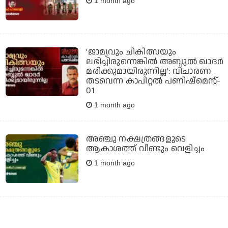
1 month ago
'ജാമ്യവും ചികിത്സയും
ലഭിച്ചിരുന്നെങ്കിൽ അബ്ദുല്‍ ഖാദർ
മരിക്കുമായിരുന്നില്ല': വിചാരണ
തടവെന്ന കാപിറ്റല്‍ പണിഷ്‌മെന്റ്-
01
1 month ago
അഞ്ചു നക്ഷത്രങ്ങളുടെ
ആകാശത്ത് വീണ്ടും വെളിച്ചം
1 month ago