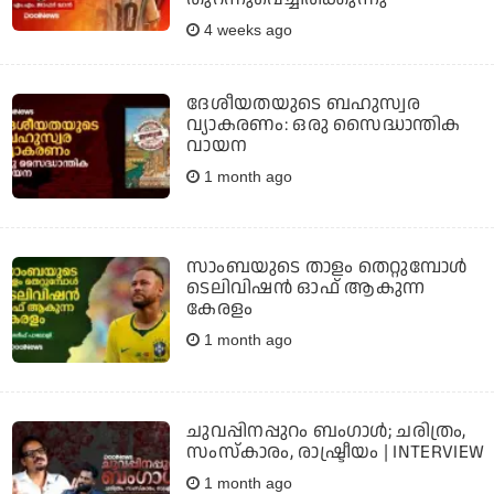
4 weeks ago
ദേശീയതയുടെ ബഹുസ്വര
വ്യാകരണം: ഒരു സൈദ്ധാന്തിക
വായന
1 month ago
സാംബയുടെ താളം തെറ്റുമ്പോള്‍
ടെലിവിഷന്‍ ഓഫ് ആകുന്ന
കേരളം
1 month ago
ചുവപ്പിനപ്പുറം ബംഗാള്‍; ചരിത്രം,
സംസ്‌കാരം, രാഷ്ട്രീയം | INTERVIEW
1 month ago