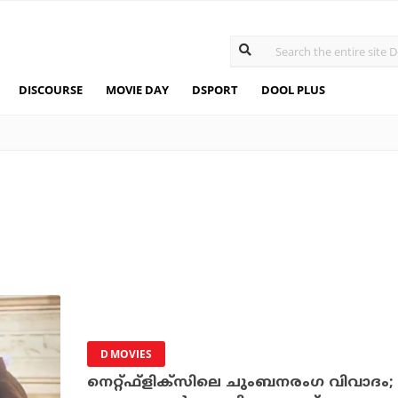
DISCOURSE
MOVIE DAY
DSPORT
DOOL PLUS
D MOVIES
നെറ്റ്ഫ്‌ളിക്‌സിലെ ചുംബനരംഗ വിവാദം; രണ്