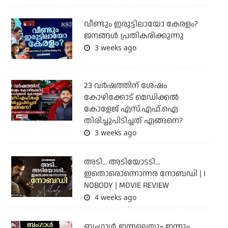
വീണ്ടും ഇരുട്ടിലായോ കേരളം?
ജനങ്ങൾ പ്രതികരിക്കുന്നു
3 weeks ago
23 വർഷത്തിന് ശേഷം
കോഴിക്കോട് മെഡിക്കൽ
കോളേജ് എസ്.എഫ്.ഐ
തിരിച്ചുപിടിച്ചത് എങ്ങനെ?
3 weeks ago
അടി... അടിയോടടി...
ഇതൊരൊന്നൊന്നര നോബഡി | I
NOBODY | MOVIE REVIEW
4 weeks ago
ബംഗാള്‍ ഇന്നലെയും ഇന്നും