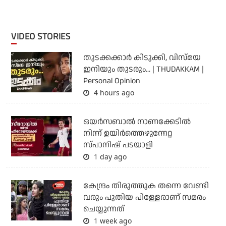
VIDEO STORIES
തുടക്കക്കാര്‍ കിടുക്കി, വിസ്മയ
ഇനിയും തുടരും... | THUDAKKAM |
Personal Opinion
4 hours ago
ഒയര്‍സബാൽ നാണക്കേടിൽ
നിന്ന് ഉയിർത്തെഴുന്നേറ്റ
സ്പാനിഷ് പടയാളി
1 day ago
കേന്ദ്രം തിരുത്തുക തന്നെ വേണ്ടി
വരും പുതിയ പിള്ളേരാണ് സമരം
ചെയ്യുന്നത്
1 week ago