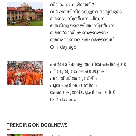
വിവാഹം കഴിഞ്ഞ് 7
വര്‍ഷത്തിനിടെയുള്ള ഭാര്യയുടെ
മരണം; സ്ത്രീധന പീഡന
തെളിവുണ്ടെങ്കില്‍ 'സ്ത്രീധന
മരണ'മായി കണക്കാക്കാം:
അലഹാബാദ് ഹൈക്കോടതി
1 day ago
കന്‍വാരികളെ അധിക്ഷേപിച്ചെന്ന്;
ഹിന്ദുത്വ സംഘടനയുടെ
പരാതിയില്‍ മുസ്‌ലിം
പുരോഹിതനെതിരെ
കേസെടുത്ത് യു.പി പൊലീസ്
1 day ago
TRENDING ON DOOLNEWS