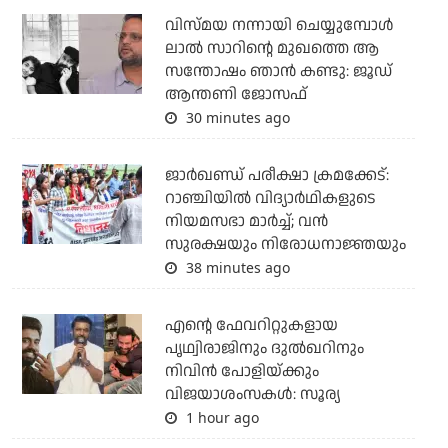
വിസ്മയ നന്നായി ചെയ്യുമ്പോൾ
ലാൽ സാറിന്റെ മുഖത്തെ ആ
സന്തോഷം ഞാൻ കണ്ടു: ജൂഡ്
ആന്തണി ജോസഫ്
30 minutes ago
ജാര്‍ഖണ്ഡ് പരീക്ഷാ ക്രമക്കേട്:
റാഞ്ചിയില്‍ വിദ്യാര്‍ഥികളുടെ
നിയമസഭാ മാര്‍ച്ച്; വന്‍
സുരക്ഷയും നിരോധനാജ്ഞയും
38 minutes ago
എന്റെ ഫേവറിറ്റുകളായ
പൃഥ്വിരാജിനും ദുല്‍ഖറിനും
നിവിന്‍ പോളിയ്ക്കും
വിജയാശംസകള്‍: സൂര്യ
1 hour ago