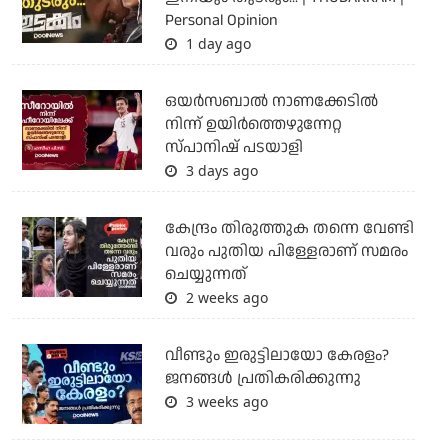
Personal Opinion
1 day ago
ഒയര്‍സബാൽ നാണക്കേടിൽ
നിന്ന് ഉയിർത്തെഴുന്നേറ്റ
സ്പാനിഷ് പടയാളി
3 days ago
കേന്ദ്രം തിരുത്തുക തന്നെ വേണ്ടി
വരും പുതിയ പിള്ളേരാണ് സമരം
ചെയ്യുന്നത്
2 weeks ago
വീണ്ടും ഇരുട്ടിലായോ കേരളം?
ജനങ്ങൾ പ്രതികരിക്കുന്നു
3 weeks ago