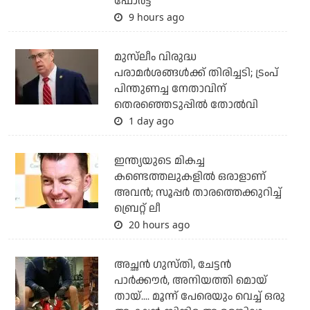
ഫോര്‍ട്ട്
9 hours ago
മുസ്‌ലീം വിരുദ്ധ
പരാമര്‍ശങ്ങള്‍ക്ക് തിരിച്ചടി; ട്രംപ്
പിന്തുണച്ച നേതാവിന്
തെരഞ്ഞെടുപ്പില്‍ തോല്‍വി
1 day ago
ഇന്ത്യയുടെ മികച്ച
കണ്ടെത്തലുകളില്‍ ഒരാളാണ്
അവന്‍; സൂപ്പര്‍ താരത്തെക്കുറിച്ച്
ബ്രെറ്റ് ലീ
20 hours ago
അച്ഛന്‍ ഗുസ്തി, ചേട്ടന്‍
പാര്‍ക്കൗര്‍, അനിയത്തി മൊയ്
തായ്.... മൂന്ന് പേരെയും വെച്ച് ഒരു