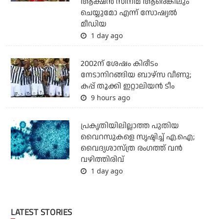
ആക്ഷന്‍ സിനിമ ആരെങ്കിലും
ചെയ്യുമോ എന്ന് സോഷ്യല്‍
മീഡിയ
1 day ago
2002ന് ശേഷം കിരീടം
നേടാനിറങ്ങിയ ബാഴ്സ വീണു;
കപ്പ് തൂക്കി ഇറ്റാലിയൻ ടീം
9 hours ago
പ്രകൃതിയിലില്ലാത്ത പുതിയ
വൈറസുകളെ സൃഷ്ടിച്ച് എ.ഐ;
വൈദ്യശാസ്ത്ര രംഗത്ത് വന്‍
വഴിത്തിരിവ്
1 day ago
LATEST STORIES