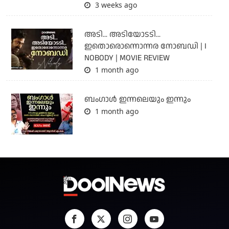
3 weeks ago
അടി... അടിയോടടി...
ഇതൊരൊന്നൊന്നര നോബഡി | I
NOBODY | MOVIE REVIEW
1 month ago
ബംഗാള്‍ ഇന്നലെയും ഇന്നും
1 month ago