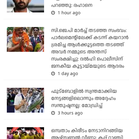
പറഞ്ഞു: രഹാനെ
1 hour ago
സി.ജെ.പി മാര്‍ച്ച് തടഞ്ഞ സംഭവം:
പാര്‍ലമെന്റിലേക്ക് കടന്ന് കയറാന്‍
ശ്രമിച്ച ആള്‍ക്കൂട്ടത്തെ തടഞ്ഞ്
അവര്‍ നമ്മുടെ അന്തസ്
സംരക്ഷിച്ചു: ദല്‍ഹി പൊലീസിന്
ജനകീയ കൂട്ടായ്മയുടെ ആദരം
1 day ago
ഫുട്ബോളില്‍ സ്വന്തമാക്കിയ
നേട്ടങ്ങളിലൊന്നും അദ്ദേഹം
സന്തുഷ്ടനല്ല: മോഡ്രിച്ച്
3 hours ago
ഒമ്പതാം കിരീടം നേടാനിറങ്ങിയ
ആഴ്സണല്‍ വീണു; കപ്പ് റാഞ്ചി