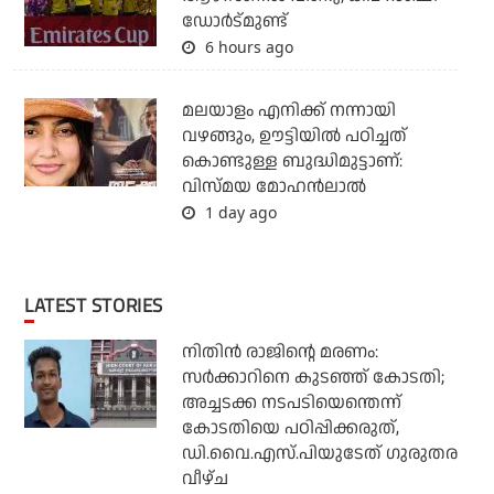
ഡോര്‍ട്മുണ്ട്
6 hours ago
മലയാളം എനിക്ക് നന്നായി
വഴങ്ങും, ഊട്ടിയില്‍ പഠിച്ചത്
കൊണ്ടുള്ള ബുദ്ധിമുട്ടാണ്:
വിസ്മയ മോഹന്‍ലാല്‍
1 day ago
LATEST STORIES
നിതിന്‍ രാജിന്റെ മരണം:
സര്‍ക്കാറിനെ കുടഞ്ഞ് കോടതി;
അച്ചടക്ക നടപടിയെന്തെന്ന്
കോടതിയെ പഠിപ്പിക്കരുത്,
ഡി.വൈ.എസ്.പിയുടേത് ഗുരുതര
വീഴ്ച