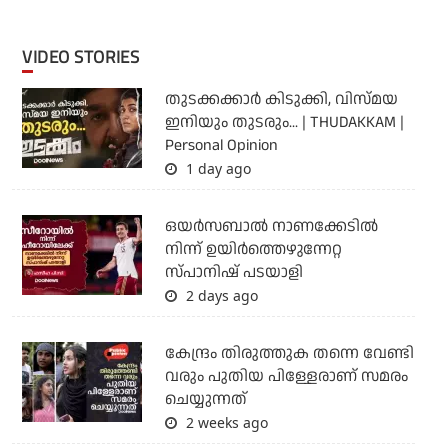
VIDEO STORIES
തുടക്കക്കാര്‍ കിടുക്കി, വിസ്മയ
ഇനിയും തുടരും... | THUDAKKAM |
Personal Opinion
1 day ago
ഒയര്‍സബാൽ നാണക്കേടിൽ
നിന്ന് ഉയിർത്തെഴുന്നേറ്റ
സ്പാനിഷ് പടയാളി
2 days ago
കേന്ദ്രം തിരുത്തുക തന്നെ വേണ്ടി
വരും പുതിയ പിള്ളേരാണ് സമരം
ചെയ്യുന്നത്
2 weeks ago