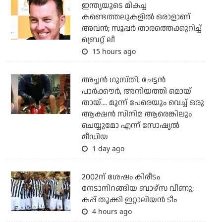
ഇന്ത്യയുടെ മികച്ച
കണ്ടെത്തലുകളില്‍ ഒരാളാണ്
അവന്‍; സൂപ്പര്‍ താരത്തെക്കുറിച്ച്
ബ്രെറ്റ് ലീ
15 hours ago
അച്ഛന്‍ ഗുസ്തി, ചേട്ടന്‍
പാര്‍ക്കൗര്‍, അനിയത്തി മൊയ്
തായ്.... മൂന്ന് പേരെയും വെച്ച് ഒരു
ആക്ഷന്‍ സിനിമ ആരെങ്കിലും
ചെയ്യുമോ എന്ന് സോഷ്യല്‍
മീഡിയ
1 day ago
2002ന് ശേഷം കിരീടം
നേടാനിറങ്ങിയ ബാഴ്സ വീണു;
കപ്പ് തൂക്കി ഇറ്റാലിയൻ ടീം
4 hours ago