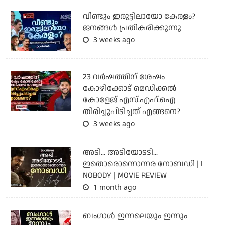
വീണ്ടും ഇരുട്ടിലായോ കേരളം?
ജനങ്ങൾ പ്രതികരിക്കുന്നു
3 weeks ago
23 വർഷത്തിന് ശേഷം
കോഴിക്കോട് മെഡിക്കൽ
കോളേജ് എസ്.എഫ്.ഐ
തിരിച്ചുപിടിച്ചത് എങ്ങനെ?
3 weeks ago
അടി... അടിയോടടി...
ഇതൊരൊന്നൊന്നര നോബഡി | I
NOBODY | MOVIE REVIEW
1 month ago
ബംഗാള്‍ ഇന്നലെയും ഇന്നും