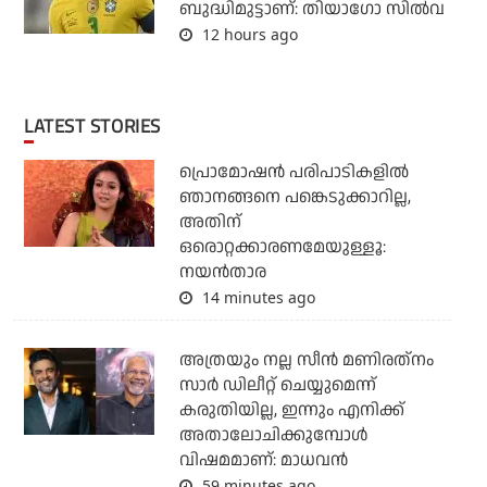
ബുദ്ധിമുട്ടാണ്: തിയാഗോ സില്‍വ
12 hours ago
LATEST STORIES
പ്രൊമോഷന്‍ പരിപാടികളില്‍
ഞാനങ്ങനെ പങ്കെടുക്കാറില്ല,
അതിന്
ഒരൊറ്റക്കാരണമേയുള്ളൂ:
നയന്‍താര
14 minutes ago
അത്രയും നല്ല സീന്‍ മണിരത്‌നം
സാര്‍ ഡിലീറ്റ് ചെയ്യുമെന്ന്
കരുതിയില്ല, ഇന്നും എനിക്ക്
അതാലോചിക്കുമ്പോള്‍
വിഷമമാണ്: മാധവന്‍
59 minutes ago