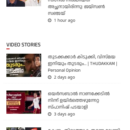
സിഗ്നൽ നൽകിയത്
അച്ഛനായിരിന്നു: ജയ്സൺ
സഞ്ജയ്
1 hour ago
VIDEO STORIES
തുടക്കക്കാര്‍ കിടുക്കി, വിസ്മയ
ഇനിയും തുടരും... | THUDAKKAM |
Personal Opinion
2 days ago
ഒയര്‍സബാൽ നാണക്കേടിൽ
നിന്ന് ഉയിർത്തെഴുന്നേറ്റ
സ്പാനിഷ് പടയാളി
3 days ago