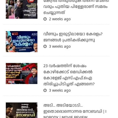
കേന്ദ്രം തിരുത്തുക തന്നെ വേണ്ടി
വരും പുതിയ പിള്ളേരാണ് സമരം
ചെയ്യുന്നത്
2 weeks ago
വീണ്ടും ഇരുട്ടിലായോ കേരളം?
ജനങ്ങൾ പ്രതികരിക്കുന്നു
3 weeks ago
23 വർഷത്തിന് ശേഷം
കോഴിക്കോട് മെഡിക്കൽ
കോളേജ് എസ്.എഫ്.ഐ
തിരിച്ചുപിടിച്ചത് എങ്ങനെ?
3 weeks ago
അടി... അടിയോടടി...
ഇതൊരൊന്നൊന്നര നോബഡി | I
NOBODY | MOVIE REVIEW