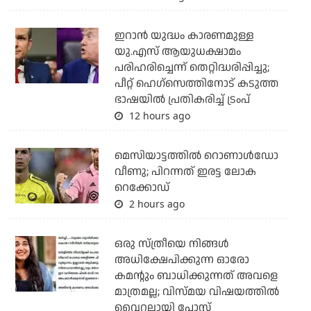
ഇറാന്‍ യുദ്ധം കാരണമുള്ള
യു.എസ് ആയുധക്ഷാമം
പരിഹരിച്ചെന്ന് തെറ്റിദ്ധരിപ്പിച്ചു;
പീറ്റ് ഹെഗ്‌സെത്തിനോട് കടുത്ത
ഭാഷയില്‍ പ്രതികരിച്ച് ട്രംപ്
12 hours ago
മെസിയാട്ടത്തില്‍ റൊണാള്‍ഡോ
വീണു; പിറന്നത് ഇരട്ട ലോക
റെക്കോഡ്
2 hours ago
ഒരു സ്ത്രീയെ നിങ്ങള്‍
അധിക്ഷേപിക്കുന്ന ഓരോ
കമന്റും ബാധിക്കുന്നത് അവളെ
മാത്രമല്ല; വിസ്മയ വിഷയത്തില്‍
വൈറലായി പോസ്റ്റ്