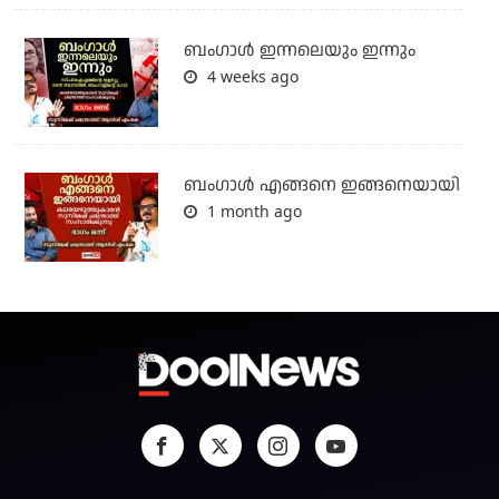
ബംഗാള്‍ ഇന്നലെയും ഇന്നും
4 weeks ago
ബം​ഗാൾ എങ്ങനെ ഇങ്ങനെയായി
1 month ago