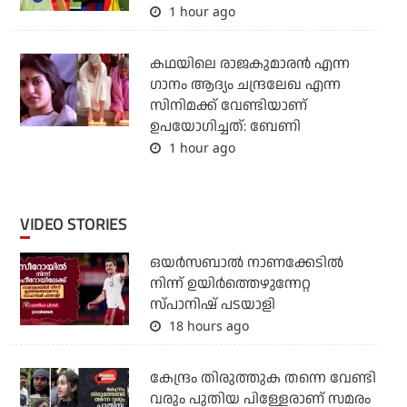
1 hour ago
കഥയിലെ രാജകുമാരൻ എന്ന
ഗാനം ആദ്യം ചന്ദ്രലേഖ എന്ന
സിനിമക്ക് വേണ്ടിയാണ്
ഉപയോഗിച്ചത്: ബേണി
1 hour ago
VIDEO STORIES
ഒയര്‍സബാൽ നാണക്കേടിൽ
നിന്ന് ഉയിർത്തെഴുന്നേറ്റ
സ്പാനിഷ് പടയാളി
18 hours ago
കേന്ദ്രം തിരുത്തുക തന്നെ വേണ്ടി
വരും പുതിയ പിള്ളേരാണ് സമരം