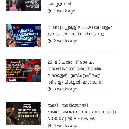
ചെയ്യുന്നത്
1 week ago
വീണ്ടും ഇരുട്ടിലായോ കേരളം?
ജനങ്ങൾ പ്രതികരിക്കുന്നു
2 weeks ago
23 വർഷത്തിന് ശേഷം
കോഴിക്കോട് മെഡിക്കൽ
കോളേജ് എസ്.എഫ്.ഐ
തിരിച്ചുപിടിച്ചത് എങ്ങനെ?
3 weeks ago
അടി... അടിയോടടി...
ഇതൊരൊന്നൊന്നര നോബഡി | I
NOBODY | MOVIE REVIEW
4 weeks ago