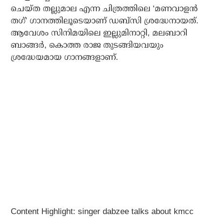
ചെയ്ത തല്ലുമാല എന്ന ചിത്രത്തിലെ ‘മണവാളന്‍
തഗ്’ ഗാനത്തിലൂടെയാണ് ഡബ്‌സി ശ്രദ്ധേനായത്.
ആവേശം സിനിമയിലെ ഇല്ലുമിനാറ്റി, മലബാറി
ബാങ്ങര്‍, കൊത്ത രാജ തുടങ്ങിയവയും
ശ്രദ്ധേയമായ ഗാനങ്ങളാണ്.
Content Highlight: singer dabzee talks about kmcc