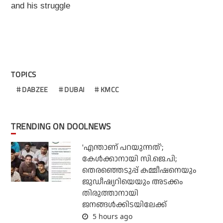
and his struggle
TOPICS
DABZEE
DUBAI
KMCC
TRENDING ON DOOLNEWS
'എന്താണ് പറയുന്നത്';
കേള്‍ക്കാനായി സി.ജെ.പി;
തെരഞ്ഞെടുപ്പ് കമ്മീഷനെയും
ജുഡീഷ്യറിയെയും അടക്കം
തിരുത്താനായി
ജനങ്ങള്‍ക്കിടയിലേക്ക്
5 hours ago