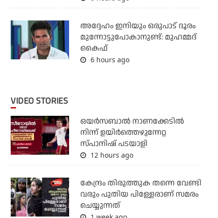
അദ്ദേഹം ഇനിയും ഒരുപാട് ദൂരം
മുന്നോട്ടുപോകാനുണ്ട്: മുഹമ്മദ്
കൈഫ്
6 hours ago
VIDEO STORIES
ഒയര്‍സബാൽ നാണക്കേടിൽ
നിന്ന് ഉയിർത്തെഴുന്നേറ്റ
സ്പാനിഷ് പടയാളി
12 hours ago
കേന്ദ്രം തിരുത്തുക തന്നെ വേണ്ടി
വരും പുതിയ പിള്ളേരാണ് സമരം
ചെയ്യുന്നത്
1 week ago