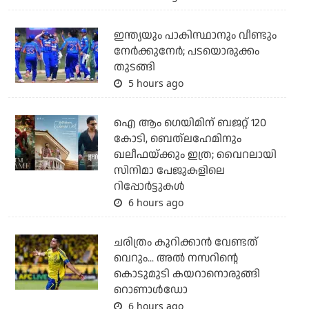
ഇന്ത്യയും പാകിസ്ഥാനും വീണ്ടും
നേര്‍ക്കുനേര്‍; പടയൊരുക്കം
തുടങ്ങി
5 hours ago
ഐ ആം ഗെയിമിന് ബജറ്റ് 120
കോടി, ബെത്‌ലഹേമിനും
ഖലീഫയ്ക്കും ഇത്ര; വൈറലായി
സിനിമാ പേജുകളിലെ
റിപ്പോര്‍ട്ടുകള്‍
6 hours ago
ചരിത്രം കുറിക്കാന്‍ വേണ്ടത്
വെറും... അല്‍ നസറിന്റെ
കൊടുമുടി കയറാനൊരുങ്ങി
റൊണാള്‍ഡോ
6 hours ago