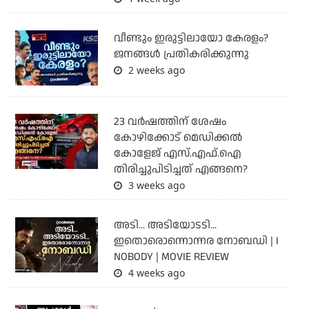
വീണ്ടും ഇരുട്ടിലായോ കേരളം?
ജനങ്ങൾ പ്രതികരിക്കുന്നു
2 weeks ago
23 വർഷത്തിന് ശേഷം
കോഴിക്കോട് മെഡിക്കൽ
കോളേജ് എസ്.എഫ്.ഐ
തിരിച്ചുപിടിച്ചത് എങ്ങനെ?
3 weeks ago
അടി... അടിയോടടി...
ഇതൊരൊന്നൊന്നര നോബഡി | I
NOBODY | MOVIE REVIEW
4 weeks ago