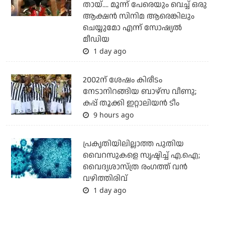
തായ്.... മൂന്ന് പേരെയും വെച്ച് ഒരു
ആക്ഷന്‍ സിനിമ ആരെങ്കിലും
ചെയ്യുമോ എന്ന് സോഷ്യല്‍
മീഡിയ
1 day ago
2002ന് ശേഷം കിരീടം
നേടാനിറങ്ങിയ ബാഴ്സ വീണു;
കപ്പ് തൂക്കി ഇറ്റാലിയൻ ടീം
9 hours ago
പ്രകൃതിയിലില്ലാത്ത പുതിയ
വൈറസുകളെ സൃഷ്ടിച്ച് എ.ഐ;
വൈദ്യശാസ്ത്ര രംഗത്ത് വന്‍
വഴിത്തിരിവ്
1 day ago