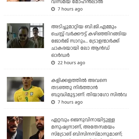
വിസ്മയ മോഹന്‍ലാല്‍
7 hours ago
അടിച്ചുമാറ്റിയ ബി.ജി.എമ്മും
ചെസ്റ്റ് വര്‍ക്കൗട്ട് കഴിഞ്ഞിറങ്ങിയ
ജോര്‍ജ് സാറും... ട്രോളന്മാര്‍ക്ക്
ചാകരയായി ലോ ആന്‍ഡ്
ഓര്‍ഡര്‍
22 hours ago
കളിക്കളത്തില്‍ അവനെ
തടഞ്ഞു നിര്‍ത്താന്‍
ബുദ്ധിമുട്ടാണ്: തിയാഗോ സില്‍വ
7 hours ago
ഏറ്റവും ജെനുവിനായിട്ടുള്ള
മനുഷ്യനാണ്, അതേസമയം
സ്‌ട്രോങ് ബിസിനസ്മാനുമാണ്;