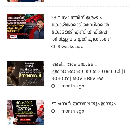
23 വർഷത്തിന് ശേഷം
കോഴിക്കോട് മെഡിക്കൽ
കോളേജ് എസ്.എഫ്.ഐ
തിരിച്ചുപിടിച്ചത് എങ്ങനെ?
3 weeks ago
അടി... അടിയോടടി...
ഇതൊരൊന്നൊന്നര നോബഡി | I
NOBODY | MOVIE REVIEW
1 month ago
ബംഗാള്‍ ഇന്നലെയും ഇന്നും
1 month ago