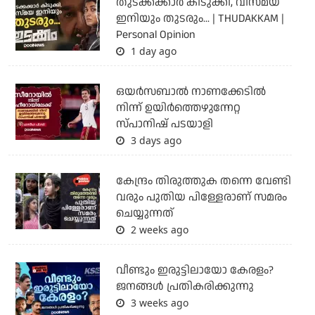
തുടക്കക്കാര്‍ കിടുക്കി, വിസ്മയ
ഇനിയും തുടരും... | THUDAKKAM |
Personal Opinion
1 day ago
ഒയര്‍സബാൽ നാണക്കേടിൽ
നിന്ന് ഉയിർത്തെഴുന്നേറ്റ
സ്പാനിഷ് പടയാളി
3 days ago
കേന്ദ്രം തിരുത്തുക തന്നെ വേണ്ടി
വരും പുതിയ പിള്ളേരാണ് സമരം
ചെയ്യുന്നത്
2 weeks ago
വീണ്ടും ഇരുട്ടിലായോ കേരളം?
ജനങ്ങൾ പ്രതികരിക്കുന്നു
3 weeks ago