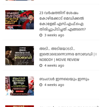
23 വർഷത്തിന് ശേഷം
കോഴിക്കോട് മെഡിക്കൽ
കോളേജ് എസ്.എഫ്.ഐ
തിരിച്ചുപിടിച്ചത് എങ്ങനെ?
3 weeks ago
അടി... അടിയോടടി...
ഇതൊരൊന്നൊന്നര നോബഡി | I
NOBODY | MOVIE REVIEW
4 weeks ago
ബംഗാള്‍ ഇന്നലെയും ഇന്നും
4 weeks ago