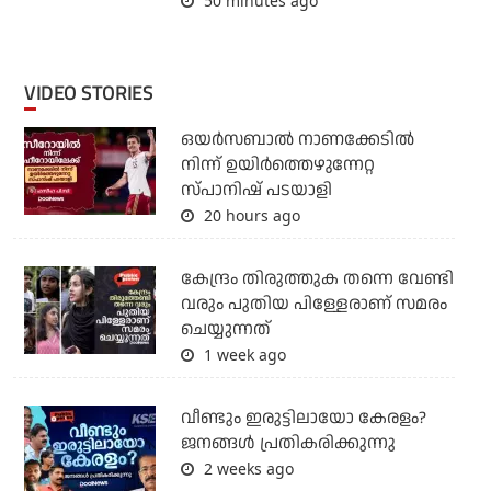
50 minutes ago
VIDEO STORIES
ഒയര്‍സബാൽ നാണക്കേടിൽ
നിന്ന് ഉയിർത്തെഴുന്നേറ്റ
സ്പാനിഷ് പടയാളി
20 hours ago
കേന്ദ്രം തിരുത്തുക തന്നെ വേണ്ടി
വരും പുതിയ പിള്ളേരാണ് സമരം
ചെയ്യുന്നത്
1 week ago
വീണ്ടും ഇരുട്ടിലായോ കേരളം?
ജനങ്ങൾ പ്രതികരിക്കുന്നു
2 weeks ago