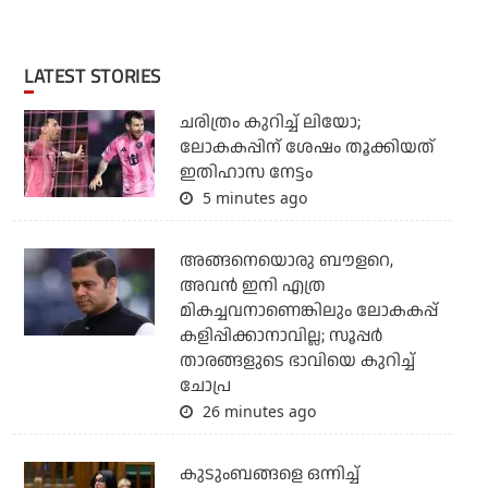
LATEST STORIES
ചരിത്രം കുറിച്ച് ലിയോ;
ലോകകപ്പിന് ശേഷം തൂക്കിയത്
ഇതിഹാസ നേട്ടം
5 minutes ago
അങ്ങനെയൊരു ബൗളറെ,
അവന്‍ ഇനി എത്ര
മികച്ചവനാണെങ്കിലും ലോകകപ്പ്
കളിപ്പിക്കാനാവില്ല; സൂപ്പര്‍
താരങ്ങളുടെ ഭാവിയെ കുറിച്ച്
ചോപ്ര
26 minutes ago
കുടുംബങ്ങളെ ഒന്നിച്ച്