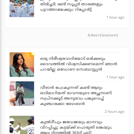
തിരിച്ചടി; രണ്ട് സൂപ്പര്‍ താരങ്ങളും
പുറത്തായേക്കും: റിപ്പോര്‍ട്ട്
1 hour ago
Advertisement
ഒരു നിരീശ്വരവാദിയോട് ഒരിക്കലും
ദൈവത്തിൽ വിശ്വസിക്കണമെന്ന് ഞാൻ
പറയില്ല: മഡോണ സെബാസ്റ്റ്യൻ
1 hour ago
വീഴാന്‍ പോകുന്നത് കണ്ട് ആദ്യം
ഓടിമാറിയത് ഭാവനയുടെ അച്ഛനാണ്;
സ്വപ്‌നക്കൂട് അനുഭവം പങ്കുവെച്ച്
കുഞ്ചാക്കോ ബോബന്‍
2 hours ago
കുല്‍ദീപും ജഡേജയും മാനവും
വിറപ്പിച്ചു; കട്ടയ്ക്ക് പൊരുതി ലങ്കയും;
ആദ്യ ദിനത്തില്‍ 363ന് എട്ട്!