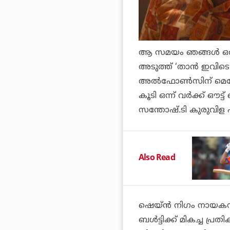
ആ സമയം ഞങ്ങള്‍ ഒത്തി
അടുത്ത് ‘താന്‍ ഇവിടെ 
അല്‍ഫോണ്‍സിന് മെസേ
കൂടി ഒന്ന് വര്‍ക്ക് ഔട
സന്തോഷ്.ടി കുരുവിള പ
Also Read
ഷെയ്ന്‍ നിഗം നായകന
ബള്‍ട്ടി
ക്ക് മികച്ച പ്