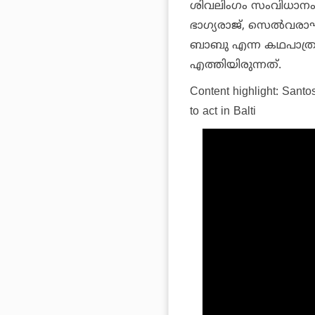
ശിവലിംഗം സംവിധാനം ച
ഭാഗ്യരാജ്, സെല്‍വര
ബാബു എന്ന കഥപാത്രമ
എത്തിയിരുന്നത്.
Content highlight:
Santos
to act in Balti