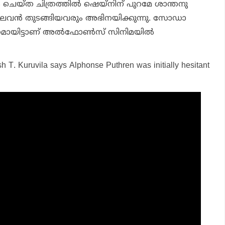
െയ്ത ചിത്രത്തില്‍ ഷെയ്‌നിന് പുറമേ ശാന്തനു
ാഘവന്‍ തുടങ്ങിയവരും അഭിനയിക്കുന്നു. സോഡാ
ായിട്ടാണ് അല്‍ഫോണ്‍സ് സിനിമയില്‍
h T. Kuruvila says Alphonse Puthren was initially hesitant