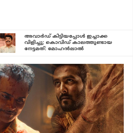
അവാർഡ് കിട്ടിയപ്പോൾ ഇച്ചാക്ക
വിളിച്ചു; കൊവിഡ് കാലത്തുണ്ടായ
നേട്ടമത്: മോഹൻലാൽ