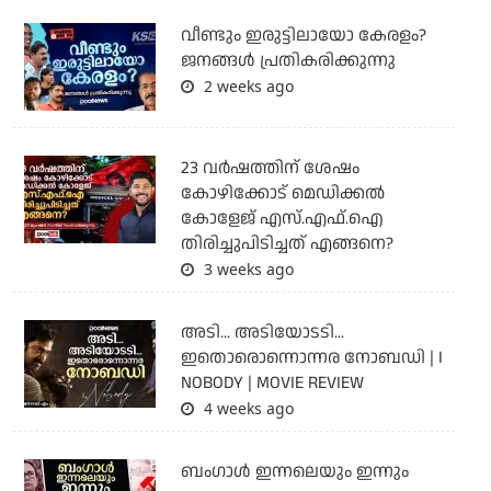
വീണ്ടും ഇരുട്ടിലായോ കേരളം?
ജനങ്ങൾ പ്രതികരിക്കുന്നു
2 weeks ago
23 വർഷത്തിന് ശേഷം
കോഴിക്കോട് മെഡിക്കൽ
കോളേജ് എസ്.എഫ്.ഐ
തിരിച്ചുപിടിച്ചത് എങ്ങനെ?
3 weeks ago
അടി... അടിയോടടി...
ഇതൊരൊന്നൊന്നര നോബഡി | I
NOBODY | MOVIE REVIEW
4 weeks ago
ബംഗാള്‍ ഇന്നലെയും ഇന്നും