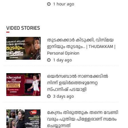
1 hour ago
VIDEO STORIES
തുടക്കക്കാര്‍ കിടുക്കി, വിസ്മയ
ഇനിയും തുടരും... | THUDAKKAM |
Personal Opinion
1 day ago
ഒയര്‍സബാൽ നാണക്കേടിൽ
നിന്ന് ഉയിർത്തെഴുന്നേറ്റ
സ്പാനിഷ് പടയാളി
3 days ago
കേന്ദ്രം തിരുത്തുക തന്നെ വേണ്ടി
വരും പുതിയ പിള്ളേരാണ് സമരം
ചെയ്യുന്നത്