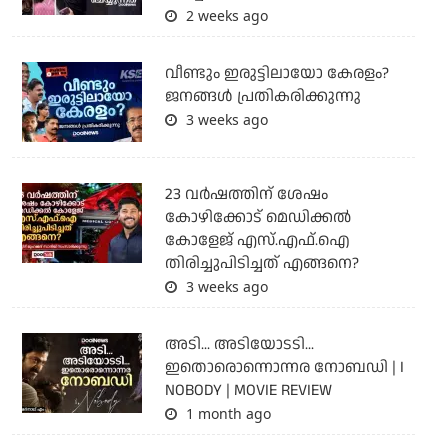
2 weeks ago
വീണ്ടും ഇരുട്ടിലായോ കേരളം?
ജനങ്ങൾ പ്രതികരിക്കുന്നു
3 weeks ago
23 വർഷത്തിന് ശേഷം
കോഴിക്കോട് മെഡിക്കൽ
കോളേജ് എസ്.എഫ്.ഐ
തിരിച്ചുപിടിച്ചത് എങ്ങനെ?
3 weeks ago
അടി... അടിയോടടി...
ഇതൊരൊന്നൊന്നര നോബഡി | I
NOBODY | MOVIE REVIEW
1 month ago