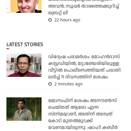
അവന്‍; സൂപ്പര്‍ താരത്തെക്കുറിച്ച്
ബ്രെറ്റ് ലീ
22 hours ago
LATEST STORIES
വിദ്വേഷ പരാമര്‍ശം: മോഹന്‍ദാസ്
കസ്റ്റഡിയില്‍; മട്ടാഞ്ചേരിയിലുള്ള
വീട്ടില്‍ പൊലീസെത്തിയത് പരാതി
ലഭിച്ച് 11 ദിവസത്തിന് ശേഷം
2 minutes ago
ജോസഫിന് ശേഷം അനൗണ്‍സ്
ചെയ്തത് ആരോ എന്ന
സിനിമയാണ്, അതിന് അമ്പത്
കോടി മുതല്‍മുടക്ക്
വേണമായിരുന്നു: ഷാഹി കബീര്‍