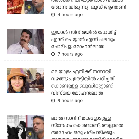
അങ്ങനെ പറയുമ്പോൾ വിഷമം
തോന്നിയിരുന്നു: ജൂഡ് ആന്തണി
4 hours ago
ഇയാൾ സിനിമയിൽ പോയിട്ട്
എന്ത് ചെയ്യാൻ എന്ന് പലരും
ചോദിച്ചു: മോഹൻലാൽ
7 hours ago
മലയാളം എനിക്ക് നന്നായി
വഴങ്ങും, ഊട്ടിയില്‍ പഠിച്ചത്
കൊണ്ടുള്ള ബുദ്ധിമുട്ടാണ്:
വിസ്മയ മോഹന്‍ലാല്‍
9 hours ago
ലാൽ സാറിന് മകളോടുള്ള
സ്നേഹം കൊണ്ടാണ്, അല്ലാതെ
അദ്ദേഹം ഒരു പരിപാടിക്കും