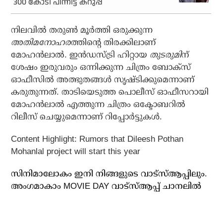
300 കോടി പിന്നിട്ട് കറുപ്പ്
നിലവില്‍ തരുണ്‍ മൂര്‍ത്തി ഒരുക്കുന്ന
അതിമനോഹര
ത്തിന്റെ തിരക്കിലാണ്
മോഹന്‍ലാല്‍. ഇന്‍ഡസ്ട്രി ഹിറ്റായ
തുടരുമി
ന്
ശേഷം ഇരുവരും ഒന്നിക്കുന്ന ചിത്രം ബോക്‌സ്
ഓഫീസില്‍ അത്ഭുതങ്ങള്‍ സൃഷ്ടിക്കുമെന്നാണ്
കരുതുന്നത്. താടിയെടുത്ത പൊലീസ് ഓഫീസറായി
മോഹന്‍ലാല്‍ എത്തുന്ന ചിത്രം ഒക്ടോബറില്‍
റിലീസ് ചെയ്യുമെന്നാണ് റിപ്പോര്‍ട്ടുകള്‍.
Content Highlight: Rumors that Dileesh Pothan
Mohanlal project will start this year
സിനിമാലോകം ഇനി നിങ്ങളുടെ വാട്സ്ആപ്പിലും.
അം​ഗമാകാം MOVIE DAY വാട്സ്ആപ്പ് ചാനലിൽ