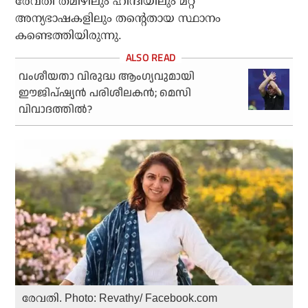
രേവതി തമിഴിലും ഹിന്ദിയിലും മറ്റ്
അന്യഭാഷകളിലും തന്റെതായ സ്ഥാനം
കണ്ടെത്തിയിരുന്നു.
വംശീയതാ വിരുദ്ധ ആംഗ്യവുമായി
ഈജിപ്ഷ്യന്‍ പരിശീലകന്‍; മെസി
വിവാദത്തില്‍?
രേവതി. Photo: Revathy/ Facebook.com