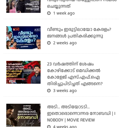
ചെയ്യുന്നത്
1 week ago
വീണ്ടും ഇരുട്ടിലായോ കേരളം?
ജനങ്ങൾ പ്രതികരിക്കുന്നു
2 weeks ago
23 വർഷത്തിന് ശേഷം
കോഴിക്കോട് മെഡിക്കൽ
കോളേജ് എസ്.എഫ്.ഐ
തിരിച്ചുപിടിച്ചത് എങ്ങനെ?
3 weeks ago
അടി... അടിയോടടി...
ഇതൊരൊന്നൊന്നര നോബഡി | I
NOBODY | MOVIE REVIEW
4 weeks ago