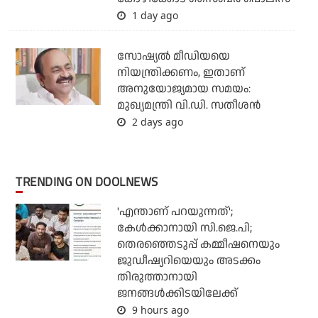
1 day ago
സോഷ്യല്‍ മീഡിയയെ
നിയന്ത്രിക്കണം, ഇതാണ്
അനുയോജ്യമായ സമയം:
മുഖ്യമന്ത്രി വി.ഡി. സതീശന്‍
2 days ago
TRENDING ON DOOLNEWS
'എന്താണ് പറയുന്നത്';
കേള്‍ക്കാനായി സി.ജെ.പി;
തെരഞ്ഞെടുപ്പ് കമ്മീഷനെയും
ജുഡീഷ്യറിയെയും അടക്കം
തിരുത്താനായി
ജനങ്ങള്‍ക്കിടയിലേക്ക്
9 hours ago