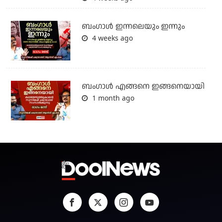
ബംഗാള്‍ ഇന്നലെയും ഇന്നും
4 weeks ago
ബം​ഗാൾ എങ്ങനെ ഇങ്ങനെയായി
1 month ago