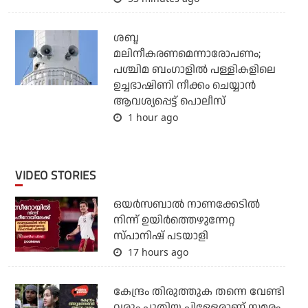
ശബ്ദ
മലിനീകരണമെന്നാരോപണം;
പശ്ചിമ ബംഗാളില്‍ പള്ളികളിലെ
ഉച്ചഭാഷിണി നീക്കം ചെയ്യാന്‍
ആവശ്യപ്പെട്ട് പൊലീസ്
1 hour ago
VIDEO STORIES
ഒയര്‍സബാൽ നാണക്കേടിൽ
നിന്ന് ഉയിർത്തെഴുന്നേറ്റ
സ്പാനിഷ് പടയാളി
17 hours ago
കേന്ദ്രം തിരുത്തുക തന്നെ വേണ്ടി
വരും പുതിയ പിള്ളേരാണ് സമരം