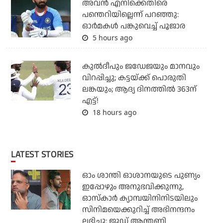
അവന്‍ എനിക്കെതിരെ
പന്തെറിയില്ലെന്ന് പറഞ്ഞു:
ഓര്‍മകള്‍ പങ്കുവെച്ച് പൂജാര
5 hours ago
കുല്‍ദീപും ജഡേജയും മാനവും
വിറപ്പിച്ചു; കട്ടയ്ക്ക് പൊരുതി
ലങ്കയും; ആദ്യ ദിനത്തില്‍ 363ന്
എട്ട്!
18 hours ago
LATEST STORIES
ഓം ശാന്തി ഓശാനയുടെ പുണ്യം
ഇപ്പോഴും അനുഭവിക്കുന്നു,
ഓസ്കാർ ക്യാമ്പയിനിനിടയിലും
സിനിമയെക്കുറിച്ച് അഭിനന്ദനം
ലഭിച്ചു: ജൂഡ് ആന്തണി