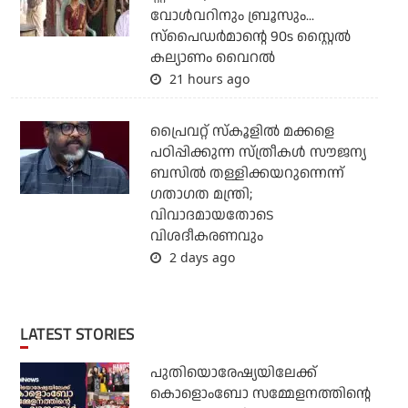
വോള്‍വറിനും ബ്രൂസും...
സ്‌പൈഡര്‍മാന്റെ 90s സ്റ്റൈല്‍
കല്യാണം വൈറല്‍
21 hours ago
പ്രൈവറ്റ് സ്‌കൂളില്‍ മക്കളെ
പഠിപ്പിക്കുന്ന സ്ത്രീകള്‍ സൗജന്യ
ബസില്‍ തള്ളിക്കയറുന്നെന്ന്
ഗതാഗത മന്ത്രി;
വിവാദമായതോടെ
വിശദീകരണവും
2 days ago
LATEST STORIES
പുതിയൊരേഷ്യയിലേക്ക്
കൊളൊംബോ സമ്മേളനത്തിന്റെ