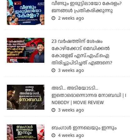
വീണ്ടും ഇരുട്ടിലായോ കേരളം?
ജനങ്ങൾ പ്രതികരിക്കുന്നു
2 weeks ago
23 വർഷത്തിന് ശേഷം
കോഴിക്കോട് മെഡിക്കൽ
കോളേജ് എസ്.എഫ്.ഐ
തിരിച്ചുപിടിച്ചത് എങ്ങനെ?
3 weeks ago
അടി... അടിയോടടി...
ഇതൊരൊന്നൊന്നര നോബഡി | I
NOBODY | MOVIE REVIEW
3 weeks ago
ബംഗാള്‍ ഇന്നലെയും ഇന്നും
4 weeks ago