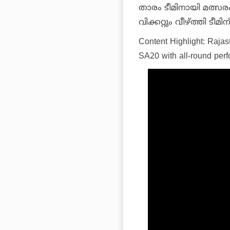
താരം ടീമിനായി മത്സരം 
വിക്കറ്റും വീഴ്ത്തി ടീമ
Content Highlight: Raja
SA20 with all-round per