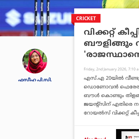
CRICKET
വിക്കറ്റ് കീപ്
ബൗളിങ്ങും വശ
'രാജസ്ഥാന്റെ 
Friday, 2nd January 2026, 7:10 
എസ്.എ 20യില്‍ വീണ്ടും
ഫസീഹ പി.സി.
ഡൊണോവന്‍ ഫെരേര. ടൂര
ബൗള്‍ കൊണ്ടും തിളങ്ങ
ജയന്റ്‌സിന് എതിരെ ന
റോയല്‍സ് വിക്കറ്റ് കീപ്