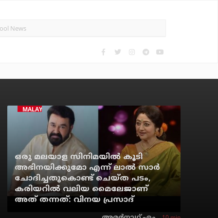
MALAYALAM CINEMA
ഒരു മലയാള സിനിമയില്‍ കൂടി
അഭിനയിക്കുമോ എന്ന് ലാല്‍ സാര്‍
ചോദിച്ചതുകൊണ്ട് ചെയ്ത പടം,
കരിയറില്‍ വലിയ മൈലേജാണ്
അത് തന്നത്: വിനയ പ്രസാദ്
10 min
അമര്‍നാഥ് എം.