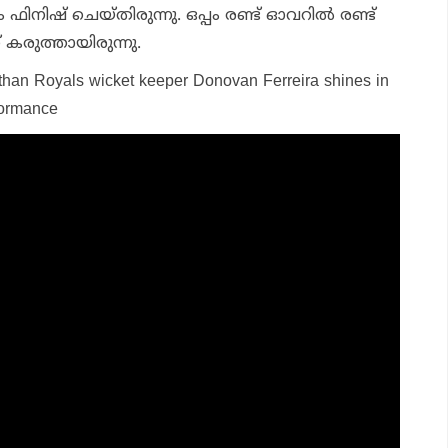
ഫിനിഷ് ചെയ്തിരുന്നു. ഒപ്പം രണ്ട് ഓവറില്‍ രണ്ട്
ിന് കരുത്തായിരുന്നു.
sthan Royals wicket keeper Donovan Ferreira shines in
formance