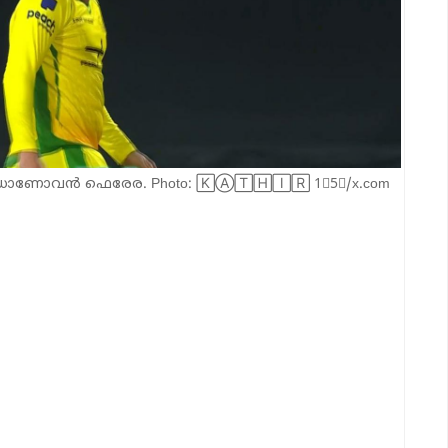
ൊണോവൻ ഫെരേര. Photo: 🄺Ⓐ🅃🄷🄸🅁 1⃣5⃣/x.com