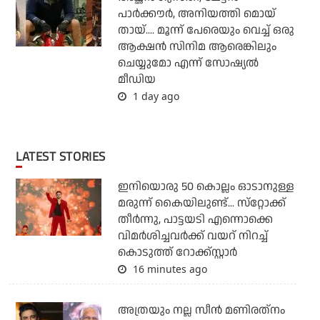
പാര്‍ക്കൗര്‍, അനിയത്തി മൊയ്
തായ്.... മൂന്ന് പേരെയും വെച്ച് ഒരു
ആക്ഷന്‍ സിനിമ ആരെങ്കിലും
ചെയ്യുമോ എന്ന് സോഷ്യല്‍
മീഡിയ
1 day ago
LATEST STORIES
ഇനിയൊരു 50 കൊല്ലം ഓടാനുള്ള
മരുന്ന് കൈയിലുണ്ട്... സ്‌റ്റോക്ക്
തീര്‍ന്നു, പാട്ടയടി എന്നൊക്കെ
വിമര്‍ശിച്ചവര്‍ക്ക് വയറ് നിറച്ച്
കൊടുത്ത് റോക്ക്‌സ്റ്റാര്‍
16 minutes ago
അത്രയും നല്ല സീന്‍ മണിരത്‌നം