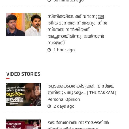
സിനിമയിലേക്ക് വരാനുള്ള
തീരുമാനത്തിന് ആദ്യം ഗ്രീൻ
സിഗ്നൽ നൽകിയത്
അച്ഛനായിരിന്നു: ജയ്സൺ
സഞ്ജയ്
1 hour ago
VIDEO STORIES
തുടക്കക്കാര്‍ കിടുക്കി, വിസ്മയ
ഇനിയും തുടരും... | THUDAKKAM |
Personal Opinion
2 days ago
ഒയര്‍സബാൽ നാണക്കേടിൽ