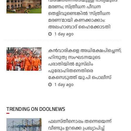
വര്‍ഷത്തിനിടെയുള്ള ഭാര്യയുടെ
മരണം; സ്ത്രീധന പീഡന
തെളിവുണ്ടെങ്കില്‍ 'സ്ത്രീധന
മരണ'മായി കണക്കാക്കാം:
അലഹാബാദ് ഹൈക്കോടതി
1 day ago
കന്‍വാരികളെ അധിക്ഷേപിച്ചെന്ന്;
ഹിന്ദുത്വ സംഘടനയുടെ
പരാതിയില്‍ മുസ്‌ലിം
പുരോഹിതനെതിരെ
കേസെടുത്ത് യു.പി പൊലീസ്
1 day ago
TRENDING ON DOOLNEWS
ഫലസ്തീനൊപ്പം തന്നെയെന്ന്
വീണ്ടും ഉറക്കെ പ്രഖ്യാപിച്ച്