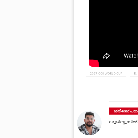
2027 ODI WORLD CUP
R.
ശ്രീരാഗ് പാറക
ഡൂള്‍ന്യൂസില്‍ 