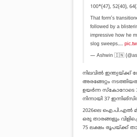
100*(47), 52(40), 64(
That form’s transitio
followed by a blisteri
impressive how he mu
slog sweeps.…
pic.
— Ashwin 🇮🇳 (@as
നിലവില്‍ ഇന്ത്യയ്ക്ക് വേ
അരങ്ങേറ്റം നടത്തിയത്. 
ഉയര്‍ന്ന സ്‌കോറോടെ 
നിന്നായി 37 ഇന്നിങ്‌സ
2026ലെ ഐ.പി.എല്‍ മ
ഒരു താരങ്ങളും വിളിച്ചെ
75 ലക്ഷം രൂപയ്ക്ക് ത