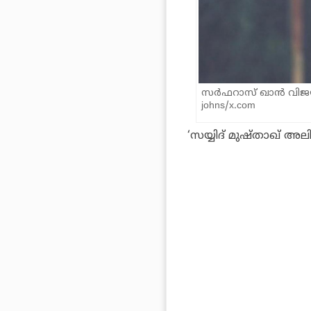
സര്‍ഫറാസ് ഖാന്‍ വിജയ്
johns/x.com
‘സയ്യിദ് മുഷ്താഖ് അലി ട