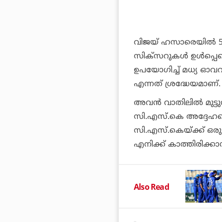
വിജയ് ഹസാരെയില്‍ 55(
സിക്‌സറുകള്‍ ഉള്‍പ്പെടെ
ഉപയോഗിച്ച് മധ്യ ഓവറ
എന്നത് ശ്രദ്ധേയമാണ്.
അവന്‍ വാതിലില്‍ മുട്ട
സി.എസ്.കെ അദ്ദേഹത
സി.എസ്.കെയ്ക്ക് ഒരു പ
എനിക്ക് കാത്തിരിക്കാന
Also Read