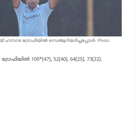
 ഹസാര ട്രോഫിയില്‍ സെഞ്ച്വറിയടിച്ചപ്പോള്‍- Photo:
്രോഫിയില്‍ 100*(47), 52(40), 64(25), 73(22).