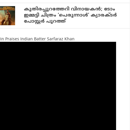
കുതിരപ്പുറത്തേറി വിനായകന്‍; ടോം
ഇമ്മട്ടി ചിത്രം ‘പെരുന്നാള്‍’ ക്യാരക്ടര്‍
പോസ്റ്റര്‍ പുറത്ത്
in Praises Indian Batter Sarfaraz Khan