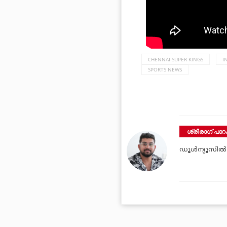
CHENNAI SUPER KINGS
I
SPORTS NEWS
ശ്രീരാഗ് പാറക
ഡൂള്‍ന്യൂസില്‍ 