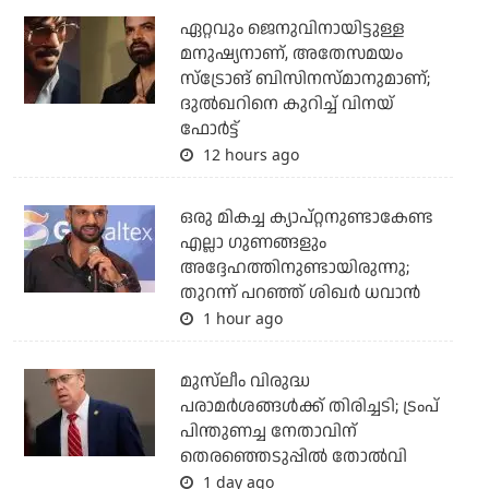
ഏറ്റവും ജെനുവിനായിട്ടുള്ള
മനുഷ്യനാണ്, അതേസമയം
സ്‌ട്രോങ് ബിസിനസ്മാനുമാണ്;
ദുല്‍ഖറിനെ കുറിച്ച് വിനയ്
ഫോര്‍ട്ട്
12 hours ago
ഒരു മികച്ച ക്യാപ്റ്റനുണ്ടാകേണ്ട
എല്ലാ ഗുണങ്ങളും
അദ്ദേഹത്തിനുണ്ടായിരുന്നു;
തുറന്ന് പറഞ്ഞ് ശിഖര്‍ ധവാന്‍
1 hour ago
മുസ്‌ലീം വിരുദ്ധ
പരാമര്‍ശങ്ങള്‍ക്ക് തിരിച്ചടി; ട്രംപ്
പിന്തുണച്ച നേതാവിന്
തെരഞ്ഞെടുപ്പില്‍ തോല്‍വി
1 day ago