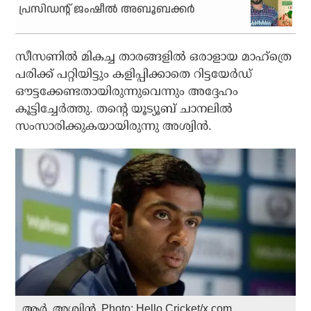
പ്രസിഡന്റ് ജംഷീല്‍ അബൂബക്കര്‍
സീസണില്‍ മികച്ച താരങ്ങളില്‍ ഒരാളായ മാഹ്‌ത്രെ
പരിക്ക് പറ്റിയിട്ടും കളിപ്പിക്കാതെ റിട്ടയേര്‍ഡ്
ഔട്ടക്കേണ്ടതായിരുന്നുവെന്നും അദ്ദേഹം
കൂട്ടിച്ചേര്‍ത്തു. തന്റെ യൂട്യൂബ് ചാനലില്‍
സംസാരിക്കുകയായിരുന്നു അശ്വിന്‍.
ആർ. അശ്വിൻ..Photo: Hello Cricket/x.com