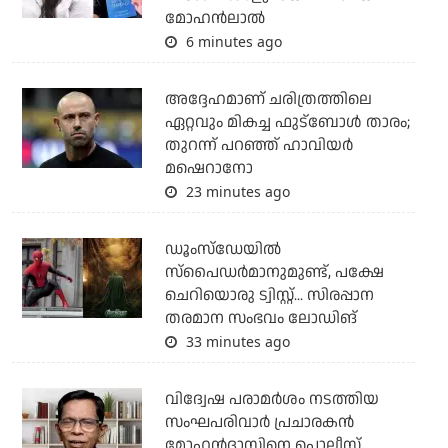
മോഹൻലാൽ
6 minutes ago
അദ്ദേഹമാണ് ചരിത്രത്തിലെ
ഏറ്റവും മികച്ച ഫുട്‌ബോള്‍ താരം;
തുറന്ന് പറഞ്ഞ് ഹാവിയര്‍
മഷെറാനോ
23 minutes ago
ഡൂംസ്‌ഡേയില്‍
സ്‌പൈഡര്‍മാനുമുണ്ട്, പക്ഷേ
ചെറിയൊരു ട്വിസ്റ്റ്... സിരപ്പാന
തരമാന സംഭവം ലോഡിങ്
33 minutes ago
വിദ്വേഷ പരാമര്‍ശം നടത്തിയ
സംഘപരിവാര്‍ പ്രചാരകന്‍
മോഹന്‍ദാസിനെ പൊലീസ്