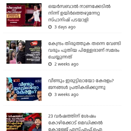
ഒയര്‍സബാൽ നാണക്കേടിൽ
നിന്ന് ഉയിർത്തെഴുന്നേറ്റ
സ്പാനിഷ് പടയാളി
3 days ago
കേന്ദ്രം തിരുത്തുക തന്നെ വേണ്ടി
വരും പുതിയ പിള്ളേരാണ് സമരം
ചെയ്യുന്നത്
2 weeks ago
വീണ്ടും ഇരുട്ടിലായോ കേരളം?
ജനങ്ങൾ പ്രതികരിക്കുന്നു
3 weeks ago
23 വർഷത്തിന് ശേഷം
കോഴിക്കോട് മെഡിക്കൽ
കോളേജ് എസ്.എഫ്.ഐ